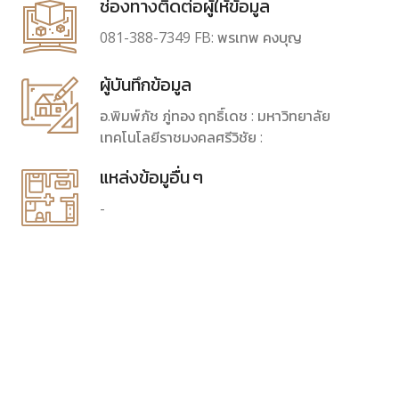
ช่องทางติดต่อผู้ให้ข้อมูล
081-388-7349 FB: พรเทพ คงบุญ
ผู้บันทึกข้อมูล
อ.พิมพ์ภัช ภู่ทอง ฤทธิ์เดช : มหาวิทยาลัย
เทคโนโลยีราชมงคลศรีวิชัย :
แหล่งข้อมูอื่น ๆ
-