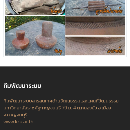
ทีมพัฒนาระบบ
ทีมพัฒนาระบบสารสนเทศด้านวัฒนธรรมและแผนที่วัฒนธรรม
มหาวิทยาลัยราชภัฏกาญจนบุรี 70 ม. 4 ต.หนองบัว อ.เมือง
จ.กาญจนบุรี
www.kru.ac.th