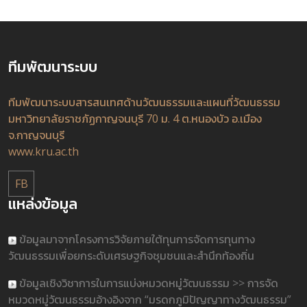
ทีมพัฒนาระบบ
ทีมพัฒนาระบบสารสนเทศด้านวัฒนธรรมและแผนที่วัฒนธรรม
มหาวิทยาลัยราชภัฏกาญจนบุรี 70 ม. 4 ต.หนองบัว อ.เมือง
จ.กาญจนบุรี
www.kru.ac.th
FB
แหล่งข้อมูล
ข้อมูลมาจากโครงการวิจัยภายใต้ทุนการจัดการทุนทาง
วัฒนธรรมเพื่อยกระดับเศรษฐกิจชุมชนและสำนึกท้องถิ่น
ข้อมูลเชิงวิชาการในการแบ่งหมวดหมู่วัฒนธรรม >> การจัด
หมวดหมู่วัฒนธรรมอ้างอิงจาก “มรดกภูมิปัญญาทางวัฒนธรรม”