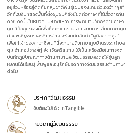
ชาติพันธุ์ลาวโดยส่วนใหญ่จะเรียกตัวเองว่า “ส่วย” และพื้นที่ที่
อยู่ร่วมหรืออยู่ติดกับกลุ่มชาติพันธุ์เขมร จะแทนตัวเองว่า “กูย”
อีกทั้งบริบทของพื้นที่ตั้งชุมชนก็ยังมีผลต่อภาษาที่ใช้สื่อสารกัน
ด้วย ดังนั้นในหมวด “ปะนายเหวา”การพัฒนานวัตกรด้านภาษา
กูย มีวัตถุประสงค์เพื่อศึกษาและรวบรวมระบบการเขียนภาษากูย
ด้วยพยัญชนะและอักษรไทย พร้อมกับจัดทำ “คู่มือภาษากูย”
เพื่อให้เจ้าของภาษาซึ่งในที่นี้จะหมายถึงภาษากูยบ้านรงระ ตำบล
ตูม อำเภอปรางค์กู่ จังหวัดศรีสะเกษ ใช้เป็นเครื่องมือในการจด
บันทึกภูมิปัญญาทางด้านภาษาและวัฒนธรรมส่งต่อให้รุ่นลูก
หลานได้เรียนรู้ ฟื้นฟูและอนุรักษ์มรดกทางวัฒนธรรมด้านภาษา
ต่อไป
ประเภทวัฒนธรรม
จับต้องไม่ได้ : InTangible.
หมวดหมู่วัฒนธรรม