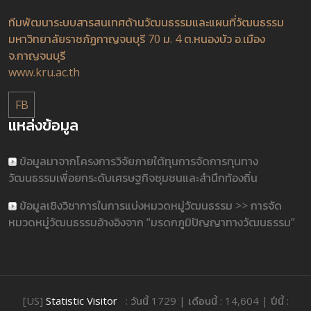
ทีมพัฒนาระบบสารสนเทศด้านวัฒนธรรมและแผนที่วัฒนธรรม
มหาวิทยาลัยราชภัฏกาญจนบุรี 70 ม. 4 ต.หนองบัว อ.เมือง
จ.กาญจนบุรี
www.kru.ac.th
FB
แหล่งข้อมูล
ข้อมูลมาจากโครงการวิจัยภายใต้ทุนการจัดการทุนทาง
วัฒนธรรมเพื่อยกระดับเศรษฐกิจชุมชนและสำนึกท้องถิ่น
ข้อมูลเชิงวิชาการในการแบ่งหมวดหมู่วัฒนธรรม >> การจัด
หมวดหมู่วัฒนธรรมอ้างอิงจาก “มรดกภูมิปัญญาทางวัฒนธรรม”
[US]
Statistic Visitor
: วันนี้ 1729 | เดือนนี้ : 14,604 | ปีนี้ :