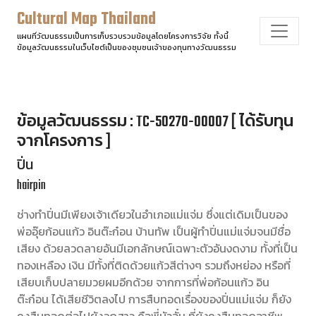
Cultural Map Thailand
แผนที่วัฒนธรรมเป็นการเก็บรวบรวมข้อมูลโดยโครงการวิจัย ทั้งนี้
ข้อมูลวัฒนธรรมในเว็บไซต์เป็นของชุมชนเจ้าของทุนทางวัฒนธรรม
ข้อมูลวัฒนธรรม : TC-50270-00007 [ ได้รับทุน
จากโครงการ ]
ปิ่น
hairpin
ช่างทำปิ่นมีเพียงเจ้าเดียวในอำเภอแม่แจ่ม ซึ่งแต่เดิมเป็นของ
พ่ออุ๊ยก้อนแก้ว อินต๊ะก๋อน บ้านทัพ เป็นผู้ทำปิ่นแม่แจ่มจนมีชื่อ
เสียง ด้วยลวดลายอันมีเอกลักษณ์เฉพาะตัวอันงดงาม ทั้งที่เป็น
ทองเหลือง เงิน มีทั้งที่ติดด้วยแก้วสีต่างๆ รวมถึงหย่อง หรือที่
เสียบเก็บปลายมวยผมอีกด้วย จากการที่พ่อก้อนแก้ว อิน
ต๊ะก๋อน ได้เสียชีวิตลงไป การสืบทอดเรื่องของปิ่นแม่แจ่ม ก็ยัง