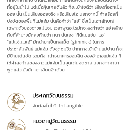
เสียงคล้ายกับ บ้านห้วยหอย ทำให้คนฟังนึกถึงหอยชนิดต่างๆ
ที่อยู่ในน้ำไป แต่เมื่อคุ้นเคยดีแล้ว ก็จะเข้าใจดีว่า เสียงที่ออกเป็น
ออย นั้น เป็นเสียงออยจริง หรือเสียงไอ นอกจากนี้ คำสร้อยที่
บ่งชัดของพื้นที่แม่แจ่ม นั่นคือคำว่า “แอ่” ซึ่งเป็นเอกลักษณ์
เฉพาะตัวของชาวแม่แจ่ม เวลาพูดอะไรมักจะลงท้ายว่า แอ่ คล้าย
กับที่ลำปางมักลงท้ายว่า หนา นั่นเอง “ที่นี่แม่แจ่ม...แอ่”
“แม่แจ่ม...แอ่” มักนำมาเป็นกลเม็ด (gimmick) ในการ
ประชาสัมพันธ์ แม่แจ่ม ดังจุดชมวิว ปากทางเข้าบ้านแม่ปาน ก็จะ
มีป้ายเด่นชัด รวมถึง หน้าธนาคารออมสิน ของอำเภอแม่แจ่ม ที่
ใช้คำลงท้ายของชาวแม่แจ่มเป็นจุดเด่นจุดขาย นอกจากภาษา
พูดแล้ว ยังมีภาษาเขียนอีกด้วย
ประเภทวัฒนธรรม
จับต้องไม่ได้ : InTangible.
หมวดหมู่วัฒนธรรม