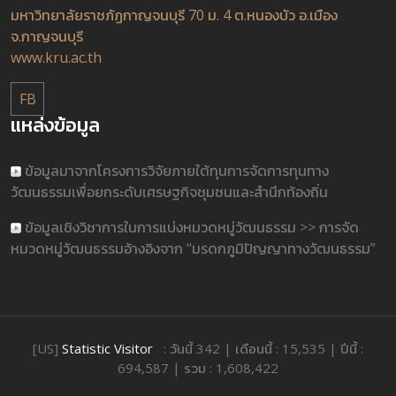
มหาวิทยาลัยราชภัฏกาญจนบุรี 70 ม. 4 ต.หนองบัว อ.เมือง
จ.กาญจนบุรี
www.kru.ac.th
FB
แหล่งข้อมูล
ข้อมูลมาจากโครงการวิจัยภายใต้ทุนการจัดการทุนทาง
วัฒนธรรมเพื่อยกระดับเศรษฐกิจชุมชนและสำนึกท้องถิ่น
ข้อมูลเชิงวิชาการในการแบ่งหมวดหมู่วัฒนธรรม >> การจัด
หมวดหมู่วัฒนธรรมอ้างอิงจาก “มรดกภูมิปัญญาทางวัฒนธรรม”
[US]
Statistic Visitor
: วันนี้ 342 | เดือนนี้ : 15,535 | ปีนี้ :
694,587 | รวม : 1,608,422