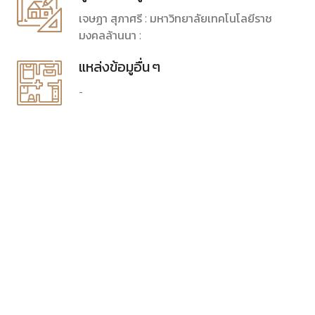
เจษฏา สุภาศรี : มหาวิทยาลัยเทคโนโลยีราช
มงคลล้านนา :
แหล่งข้อมูอื่น ๆ
-