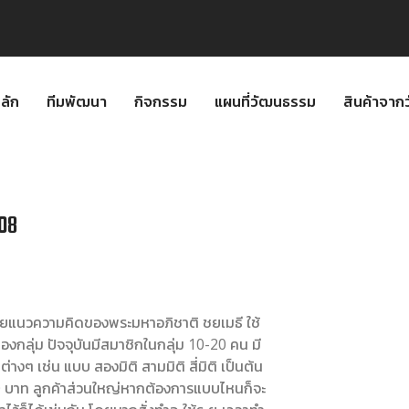
ลัก
ทีมพัฒนา
กิจกรรม
แผนที่วัฒนธรรม
สินค้าจา
08
 โดยแนวความคิดของพระมหาอภิชาติ ชยเมธี ใช้
กลุ่ม ปัจจุบันมีสมาชิกในกลุ่ม 10-20 คน มี
างๆ เช่น แบบ สองมิติ สามมิติ สี่มิติ เป็นต้น
0 บาท ลูกค้าส่วนใหญ่หากต้องการแบบไหนก็จะ