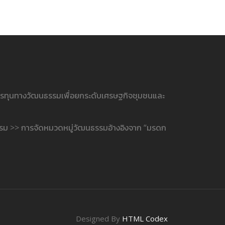
ารทุนทางวัฒนธรรมเพื่อยกระดับเศรษฐกิจชุมชนและ
รรม >> การจัดหมวดหมู่วัฒนธรรมอ้างอิงจาก “มรดก
Designed By
HTML Codex