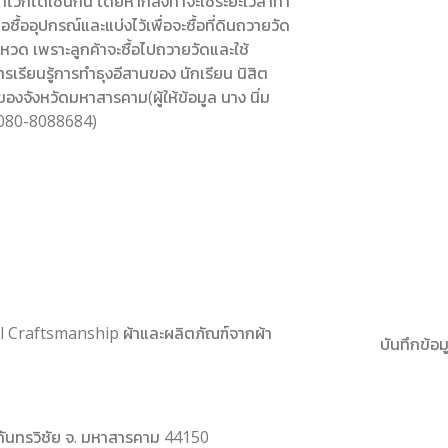
ไว้ก็ได้เช่นกัน โดยหากสั่งทำจะใช้ระยะเวลาทำ
้ออุปกรณ์และแบ่งไว้เพื่อจะซื้อที่ดินถวายวัด
หวด เพราะลูกค้าจะซื้อไปถวายวัดและใช้
รเรียนรู้การทำธุงอีสานของ นักเรียน นิสิต
งจังหวัดมหาสารคาม(ผู้ให้ข้อมูล นาง นิ่ม
 080-8088684)
onal Craftsmanship ผ้าและผลิตภัณฑ์จากผ้า
บันทึกข้อมู
. กันทรวิชัย จ. มหาสารคาม 44150