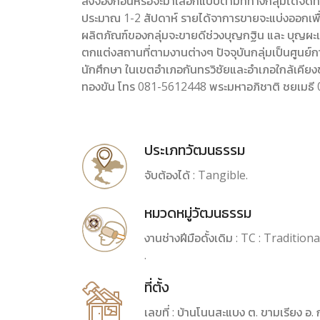
สั่งจองก่อนหรือจะมาเลือกแบบตามที่ทางกลุ่มได้จัดทำ
ประมาณ 1-2 สัปดาห์ รายได้จาการขายจะแบ่งออกเพื่อซื
ผลิตภัณฑ์ของกลุ่มจะขายดีช่วงบุญกฐิน และ บุญผะเ
ตกแต่งสถานที่ตามงานต่างๆ ปัจจุบันกลุ่มเป็นศูนย์กา
นักศึกษา ในเขตอำเภอกันทรวิชัยและอำเภอใกล้เคียงขอ
ทองขัน โทร 081-5612448 พระมหาอภิชาติ ชยเมธี
ประเภทวัฒนธรรม
จับต้องได้ : Tangible.
หมวดหมู่วัฒนธรรม
งานช่างฝีมือดั้งเดิม : TC : Traditi
.
ที่ตั้ง
เลขที่ : บ้านโนนสะแบง ต. ขามเรียง อ