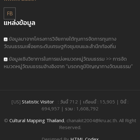
FB
แหล่งข้อมูล
ข้อมูลมาจากโครงการวิจัยภายใต้ทุนการจัดการทุนทาง
วัฒนธรรมเพื่อยกระดับเศรษฐกิจชุมชนและสำนึกท้องถิ่น
ข้อมูลเชิงวิชาการในการแบ่งหมวดหมู่วัฒนธรรม >> การจัด
หมวดหมู่วัฒนธรรมอ้างอิงจาก “มรดกภูมิปัญญาทางวัฒนธรรม”
[US]
Statistic Visitor
: วันนี้ 712 | เดือนนี้ : 15,905 | ปีนี้ :
694,957 | รวม : 1,608,792
©
Cultural Mapping Thailand
, chanakit2004@kru.ac.th. All Right
Reserved.
Designed By
HTML Codex