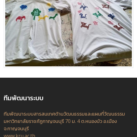
ทีมพัฒนาระบบ
ทีมพัฒนาระบบสารสนเทศด้านวัฒนธรรมและแผนที่วัฒนธรรม
มหาวิทยาลัยราชภัฏกาญจนบุรี 70 ม. 4 ต.หนองบัว อ.เมือง
จ.กาญจนบุรี
www.kru.ac.th