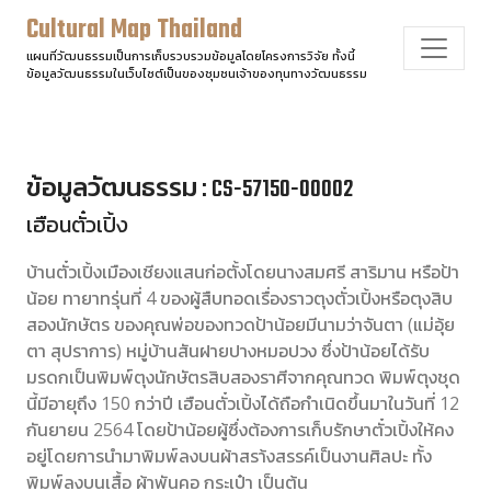
Cultural Map Thailand
แผนที่วัฒนธรรมเป็นการเก็บรวบรวมข้อมูลโดยโครงการวิจัย ทั้งนี้
ข้อมูลวัฒนธรรมในเว็บไซต์เป็นของชุมชนเจ้าของทุนทางวัฒนธรรม
ข้อมูลวัฒนธรรม : CS-57150-00002
เฮือนตั๋วเปิ้ง
บ้านตั๋วเปิ้งเมืองเชียงแสนก่อตั้งโดยนางสมศรี สาริมาน หรือป้า
น้อย ทายาทรุ่นที่ 4 ของผู้สืบทอดเรื่องราวตุงตั๋วเปิ้งหรือตุงสิบ
สองนักษัตร ของคุณพ่อของทวดป้าน้อยมีนามว่าจันตา (แม่อุ้ย
ตา สุปราการ) หมู่บ้านสันฝายปางหมอปวง ซึ่งป้าน้อยได้รับ
มรดกเป็นพิมพ์ตุงนักษัตรสิบสองราศีจากคุณทวด พิมพ์ตุงชุด
นี้มีอายุถึง 150 กว่าปี เฮือนตั๋วเปิ้งได้ถือกำเนิดขึ้นมาในวันที่ 12
กันยายน 2564 โดยป้าน้อยผู้ซึ่งต้องการเก็บรักษาตั๋วเปิ้งให้คง
อยู่โดยการนำมาพิมพ์ลงบนผ้าสรา้งสรรค์เป็นงานศิลปะ ทั้ง
พิมพ์ลงบนเสื้อ ผ้าพันคอ กระเป๋า เป็นต้น