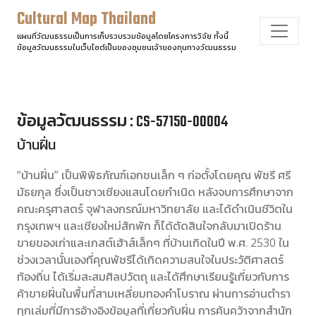
Cultural Map Thailand
แผนที่วัฒนธรรมเป็นการเก็บรวบรวมข้อมูลโดยโครงการวิจัย ทั้งนี้
ข้อมูลวัฒนธรรมในเว็บไซต์เป็นของชุมชนเจ้าของทุนทางวัฒนธรรม
ข้อมูลวัฒนธรรม : CS-57150-00004
บ้านฝิ่น
“บ้านฝิ่น” เป็นพิพิธภัณฑ์เอกชนเล็ก ๆ ก่อตั้งโดยคุณ พัชรี ศรี
มัธยกุล ซึ่งเป็นชาวเชียงแสนโดยกำเนิด หลังจบการศึกษาจาก
คณะครุศาสตร์ จุฬาลงกรณ์มหาวิทยาลัย และได้ดำเนินชีวิตใน
กรุงเทพฯ และเชียงใหม่สักพัก ก็ได้ตัดสินใจกลับมาเปิดร้าน
ขายของเก่าและเกสต์เฮ้าส์เล็กๆ ที่บ้านเกิดในปี พ.ศ. 2530 ใน
ช่วงเวลานั้นเองที่คุณพัชรีได้เกิดความสนใจในประวัติศาสตร์
ท้องถิ่น ได้เริ่มสะสมศิลปวัตถุ และได้ศึกษาเรียนรู้เกี่ยวกับการ
ค้าขายฝิ่นในพื้นที่สามเหลี่ยมทองคำโบราณ ผ่านการอ่านตำรา
ทุกเล่มที่มีการอ้างอิงข้อมูลที่เกี่ยวกับฝิ่น การค้นคว้าจากสำนัก