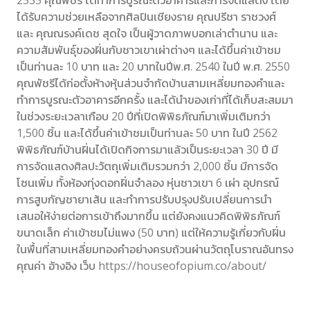
2535 คุณพัชรี ได้ทำการบูรณะตัวอาคารและการจัดแสดง โดย
ได้รับความช่วยเหลือจากศิลปินเชียงราย คุณปรีชา ราชวงศ์
และ คุณณรงค์เดช สุดใจ เป็นผู้วาดภาพบอกเล่าตำนาน และ
ความสัมพันธุ์ของฝิ่นกับชาวเขาเผ่าต่างๆ และได้ขึ้นค่าเข้าชม
เป็นท่านละ 10 บาท และ 20 บาทในปีพ.ศ. 2540 ในปี พ.ศ. 2550
คุณพัชรีได้ก่อตั้งห้างหุ้นส่วนจำกัดบ้านสามเหลี่ยมทองคำและ
ทำการบูรณะตัวอาคารอีกครั้ง และได้นำของเก่าที่ได้เก็บสะสมมา
ในช่วงระยะเวลาเกือบ 20 ปีที่เปิดพิพิธภัณฑ์มาเพิ่มเติมกว่า
1,500 ชิ้น และได้ขึ้นค่าเข้าชมเป็นท่านละ 50 บาท ในปี 2562
พิพิธภัณฑ์บ้านฝิ่นได้เปิดกิจการมาแล้วเป็นระยะเวลา 30 ปี มี
การจัดแสดงศิลปะวัตถุเพิ่มเติมรวมกว่า 2,000 ชิ้น มีการจัด
โซนเพิ่ม ทั้งห้องทุ่งดอกฝิ่นจำลอง หุ่นชาวเขา 6 เผ่า อุปกรณ์
การสูบกัญชายาเส้น และทำการปรับปรุงปรับเปลี่ยนการนำ
เสนอให้ง่ายต่อการเข้าถึงมากขึ้น แต่ยังคงแนวคิดพิพิธภัณฑ์
ขนาดเล็ก ค่าเข้าชมไม่แพง (50 บาท) แต่ให้ความรู้เกี่ยวกับฝิ่น
ในพื้นที่สามเหลี่ยมทองคำอย่างครบถ้วนผ่านวัตถุโบราณอันทรง
คุณค่า อ้างอิง เว็บ https://houseofopium.co/about/