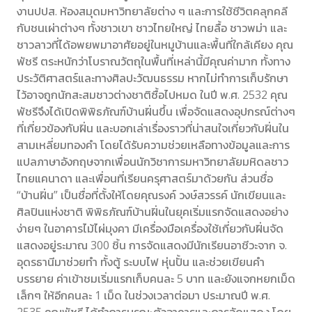
งานปปส. ห้องสมุดมหาวิทยาลัยต่าง ๆ และการใช้ชีวิตคลุกคลี
กับชนเผ่าต่างๆ ทั้งชาวเขา ชาวไทยใหญ่ ไทยลื้อ ชาวพม่า และ
ชาวลาวที่ได้อพยพมาอาศัยอยู่ในหมูบ้านและพื้นที่ใกล้เคียง คุณ
พัชรี ตระหนักว่าโบราณวัตถุในพื้นที่เหล่านี้มีคุณค่ามาก ทั้งทาง
ประวัติศาสตร์และทางศิลปะวัฒนธรรม หากไม่ทำการเก็บรักษา
ไว้อาจถูกนักสะสมชาวต่างชาติซื้อไปหมด ในปี พ.ศ. 2532 คุณ
พัชรีจึงได้เปิดพิพิธภัณฑ์บ้านฝิ่นขึ้น เพื่อจัดแสดงอุปกรณ์ต่างๆ
ที่เกี่ยวข้องกับฝิ่น และบอกเล่าเรื่องราวที่น่าสนใจเกี่ยวกับฝิ่นใน
สามเหลี่ยมทองคำ โดยได้รับความช่วยเหลือทางข้อมูลและการ
แปลภาษาอังกฤษจากเพื่อนนักวิชาการมหาวิทยาลัยมหิดลชาว
ไทยแคนาดา และเพื่อนที่เรียนครุศาสตร์มาด้วยกัน ส่วนชื่อ
“บ้านฝิ่น” เป็นชื่อที่ตั้งให้โดยคุณรงค์ วงษ์สวรรค์ นักเขียนและ
ศิลปินแห่งชาติ พิพิธภัณฑ์บ้านฝิ่นในยุคเริ่มแรกจัดแสดงอย่าง
ง่ายๆ ในอาคารไม้ไผ่มุงคา มีเครื่องมือเครื่องใช้เกี่ยวกับฝิ่นจัด
แสดงอยู่ระมาณ 300 ชิ้น การจัดแสดงมีนักเรียนอาชีวะจาก จ.
อุดรธานีมาช่วยทำ ทั้งตู้ ระบบไฟ หุ่นปั้น และช่วยเขียนคำ
บรรยาย ค่าเข้าชมเริ่มแรกเก็บคนละ 5 บาท และยังแจกหยกเม็ด
เล็กๆ ให้อีกคนละ 1 เม็ด ในช่วงเวลาต่อมา ประมาณปี พ.ศ.