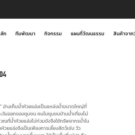
ลัก
ทีมพัฒนา
กิจกรรม
แผนที่วัฒนธรรม
สินค้าจา
04
น” อ่างเก็บน้ำห้วยแอ่งเป็นแหล่งน้ำขนาดใหญ่ที่
ิศตะวันออกของชุมชน คนในชุมชนบ้านน้ำเที่ยงไม่
ิเวณที่น้ำห้วยแอ่งไม่ท่วมขังจึงใช้ทรัพยากรน้ำใน
้ำห้วยแอ่งจึงเป็นเพียงการเลี้ยงสัตว์เช่น วัว