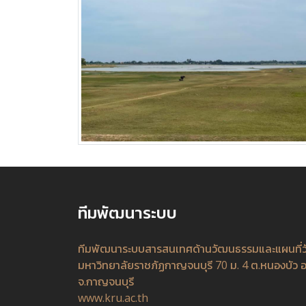
ทีมพัฒนาระบบ
ทีมพัฒนาระบบสารสนเทศด้านวัฒนธรรมและแผนที่
มหาวิทยาลัยราชภัฏกาญจนบุรี 70 ม. 4 ต.หนองบัว อ
จ.กาญจนบุรี
www.kru.ac.th