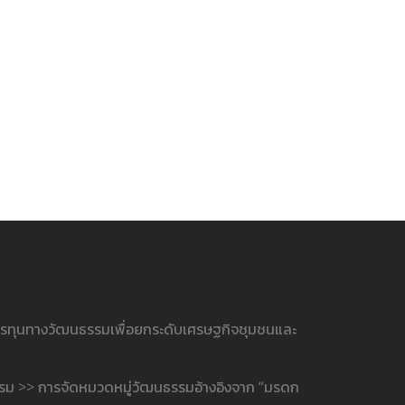
ารทุนทางวัฒนธรรมเพื่อยกระดับเศรษฐกิจชุมชนและ
รรม >> การจัดหมวดหมู่วัฒนธรรมอ้างอิงจาก “มรดก