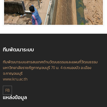
ทีมพัฒนาระบบ
ทีมพัฒนาระบบสารสนเทศด้านวัฒนธรรมและแผนที่วัฒนธรรม
มหาวิทยาลัยราชภัฏกาญจนบุรี 70 ม. 4 ต.หนองบัว อ.เมือง
จ.กาญจนบุรี
www.kru.ac.th
FB
แหล่งข้อมูล