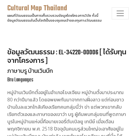
Cultural Map Thailand
แผนที่วัฒนธรรมเป็นการเก็บรวบรวมข้อมูลโดยโครงการวิจัย ทั้งนี้
ข้อมูลวัฒนธรรมในเว็บไซต์เป็นของชุมชนเจ้าของทุนทางวัฒนธรรม
ข้อมูลวัฒนธรรม : EL-34220-00006 [ ได้รับทุน
จากโครงการ ]
ภาษาบรู บ้านเวินบึก
Bru Languages
หมู่บ้านเวินบึกตั้งอยู่ในอำเภอโขงเจียม หมู่บ้านตั้งมาประมาณ
80 กว่าปีมาแล้ว โดยอพยพกันมาจากทางฝั่งลาว แต่ก่อนชาว
บ้านในละแวกใกล้เคียงเรียกคนกลุ่มนี้ว่า ข่า แต่พวกเขากลับ
เรียกตัวเองและภาษาของเขาว่า บรู ผู้ค้นพบกลุ่มชนที่พูดภาษา
บูรในหมู่บ้านแห่งนี้คือนายเจอรี่ดับเบิลยู เกนีย์ เมื่อเดือน
พฤศจิกายน พ.ศ. 2518 ปัจจุบันคนบรูส่วนใหญ่จะอาศัยอยู่ใน