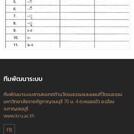
ทีมพัฒนาระบบ
ทีมพัฒนาระบบสารสนเทศด้านวัฒนธรรมและแผนที่วัฒนธรรม
มหาวิทยาลัยราชภัฏกาญจนบุรี 70 ม. 4 ต.หนองบัว อ.เมือง
จ.กาญจนบุรี
www.kru.ac.th
FB