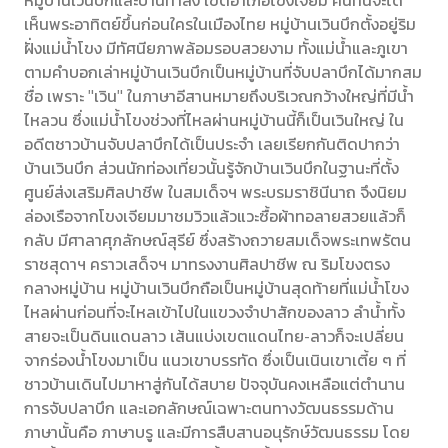
หมู่บ้านเวินบึกและบ้านท่าล้ง เขตอำเภอโขงเจียม คนที่นี้จะได้
เห็นพระอาทิตย์ขึ้นก่อนใครในเมืองไทย หมู่บ้านเวินบึกตั้งอยู่ริม
ฝั่งแม่น้ำโขง มีทัศนียภาพล้อมรอบสวยงาม ทั้งแม่น้ำและภูเขา
ตามคำบอกเล่าหมู่บ้านเวินบึกเป็นหมู่บ้านที่จับปลาบึกได้มากสม
ชื่อ เพราะ "เวิน" ในภาษาอีสานหมายถึงบริเวณกว้างใหญ่ที่มีน้ำ
ไหลวน ซึ่งแม่น้ำโขงช่วงที่ไหลผ่านหมู่บ้านนี้ก็เป็นเวินใหญ่ ใน
อดีตชาวบ้านจับปลาบึกได้เป็นประจำ เลยเรียกกันติดปากว่า
บ้านเวินบึก ส่วนนักท่องเที่ยวนั้นรู้จักบ้านเวินบึกในฐานะที่ตั้ง
ศูนย์ส่งเสริมศิลปาชีพ ในสมเด็จฯ พระบรมราชินีนาถ จึงนิยม
ล่องเรือจากโขงเจียมมาชมวิวแล้วแวะซื้อผ้าทอลายสวยแล้วก็
กลับ มีศาลาศุภลักษณ์สุรีย์ ซึ่งสร้างถวายสมเด็จพระเทพรัตน
ราชสุดาฯ คราวเสด็จฯ มาทรงงานศิลปาชีพ ณ ริมโขงตรง
กลางหมู่บ้าน หมู่บ้านเวินบึกถือเป็นหมู่บ้านสุดท้ายที่แม่น้ำโขง
ไหลผ่านก่อนที่จะไหลเข้าไปในแขวงจำปาสักของลาว ลำน้ำทั้ง
สายจะเป็นดินแดนลาว เส้นแบ่งเขตแดนไทย-ลาวก็จะเปลี่ยน
จากร่องน้ำโขงมาเป็น แนวเขาบรรทัด ซึ่งเป็นเนินเขาเตี้ย ๆ ที่
ชาวบ้านเดินไปมาหาสู่กันได้สบาย ปัจจุบันคงเหลือแต่ตำนาน
การจับปลาบึก และเอกลักษณ์เฉพาะตนทางวัฒนธรรมด้าน
ภาษานั้นคือ ภาษาบรู และมีการสืบสานอนุรักษ์วัฒนธรรม โดย