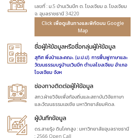
เลขที่ : ม.5 บ้านเวินบึก ต. โขงเจียม อ. โขงเจียม
จ. อุบลราชธานี 34220
Click เพื่อดูเส้นทางและพิกัดบน Google
Map
ชื่อผู้ให้ข้อมูลหรือชื่อกลุ่มผู้ให้ข้อมูล
สุทิศ พึ่งป่าและคณะ. (ม.ป.ป). การฟื้นฟูภาษาและ
วัฒนธรรมบรูบ้านเวินบึก ตำบลโขงเจียม อำเภอ
โขงเจียม จังห
ช่องทางติดต่อผู้ให้ข้อมูล
สกว.ฝ่ายวิจัยเพื่อท้องถิ่นและสถาบันวิจัยภาษา
และวัฒนธรรมเอเชีย มหาวิทยาลัยมหิดล.
ผู้บันทึกข้อมูล
ดร.สายรุ้ง ดินโคกสูง : มหาวิทยาลัยอุบลราชธานี
: 2566 Open Call