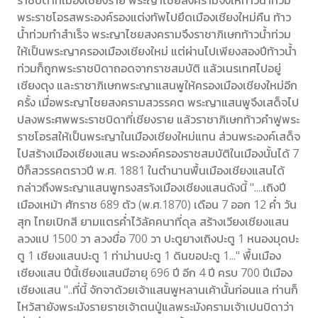
ราชบิดาที่เมืองเชียงราย พระญาไชยสงครามจึงให้ท้าวน้ำท่วม
พระราชโอรสพระองค์รองแต่งทัพไปยึดเมืองเชียงใหม่คืน ท้าว
น้ำท่วมทำสำเร็จ พระญาไชยสงครามจึงราชาภิเษกท้าวน้ำท่วม
ให้เป็นพระญาครองเมืองเชียงใหม่ แต่ผ่านไปเพียงสองปีท้าวน้ำ
ท่วมก็ถูกพระราชบิดาถอดจากราชสมบัติ แล้วเนรเทศไปอยู่
เชียงตุง และราชาภิเษกพระญาแสนพูให้ครองเมืองเชียงใหม่อีก
ครั้ง เมื่อพระญาไชยสงครามสวรรคต พระญาแสนพูจึงเสด็จไป
ปลงพระศพพระราชบิดาที่เชียงราย แล้วราชาภิเษกท้าวคำฟูพระ
ราชโอรสให้เป็นพระญาในเมืองเชียงใหม่แทน ส่วนพระองค์เสด็จ
ไปสร้างเมืองเชียงแสน พระองค์ครองราชสมบัติในเมืองนั้นได้ 7
ปีก็สวรรคตราวปี พ.ศ. 1881 ในตำนานพื้นเมืองเชียงแสนได้
กล่าวถึงพระญาแสนพูทรงสรา้งเมืองเชียงแสนดังนี้ "....เถิงปี
เมืองเหม้า ศักราช 689 ตัว (พ.ศ.1870) เดือน 7 ออก 12 ค่ำ วัน
สุก ไทยเปิกสี ยามแตรค่ำไว้ลัคคนาที่ดุล สร้างเวียงเชียงแสน
ลวงแป 1500 วา ลวงขื่อ 700 วา ปะตูยางเถิงปะตู 1 หนองมุดปะ
ตู 1 เชียงแสนปะตู 1 ท่าม่านปะตู 1 ดินขอปะตู 1..." พื้นเมือง
เชียงแสน ปีนี้เชียงแสนมีอายุ 696 ปี อีก 4 ปี ครบ 700 ปีเมือง
เชียงแสน "..ที่นี้ จักจาด้วยเจ้าแสนพูหลานเค้านั้นก่อนแล ท่านก็
ไหว้สายังพระมังรายราชเจ้าตนปู่แลพระมังครามเจ้าเปนบิดาว่า