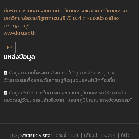
ทีมพัฒนาระบบสารสนเทศด้านวัฒนธรรมและแผนที่วัฒนธรรม
มหาวิทยาลัยราชภัฏกาญจนบุรี 70 ม. 4 ต.หนองบัว อ.เมือง
จ.กาญจนบุรี
www.kru.ac.th
FB
แหล่งข้อมูล
ข้อมูลมาจากโครงการวิจัยภายใต้ทุนการจัดการทุนทาง
วัฒนธรรมเพื่อยกระดับเศรษฐกิจชุมชนและสำนึกท้องถิ่น
ข้อมูลเชิงวิชาการในการแบ่งหมวดหมู่วัฒนธรรม >> การจัด
หมวดหมู่วัฒนธรรมอ้างอิงจาก “มรดกภูมิปัญญาทางวัฒนธรรม”
[US]
Statistic Visitor
: วันนี้ 1131 | เดือนนี้ : 18,734 | ปีนี้ :