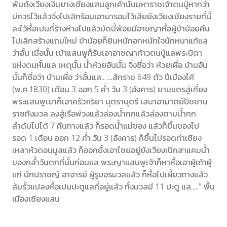
พั่นดั่งเวียงเงินยางเชียงแสนลูกเค้านั้นมหาราชเจ้าตนปู่หากว่า
บ่ควรไว้แล้วจิ่งไปเลิกร้อนเอามารอมไว้เสียยังเวียงเชียงรายที่นี้
ละไว้หื้อเปนที่ร้างห่างไปแล้วบัดนี้พ้อยมีอาชญาหื้อผู้ข้าน้อยคืน
ไปเลิกสร้างแถมใหม่ ข้าน้อยก็ยินหนักอกหนักใจนักหนาแท้แล
ว่าอั้น เมื่อนั้น เข้าแสนพูก็รับเอาอาชญาท้าวตนปู่แลพระบิดา
แห่งตนหั้นแล เหตุนั้น น้ำห้วยอันนั้น จิ่งชื่อว่า ห้วยเผื่อ บ้านอัน
นั้นก็ชื่อว่า บ้านเผื่อ ว่าอั้นแล... ...สักราช 649 ตัว ปีเมืองไค้
(พ.ศ.1830) เดือน 3 ออก 5 ค่ำ วัน 3 (อังคาร) ยามแตรสู่เที่ยง
พระแสนพูเขาก็เอาครัวภริยา บุตราบุตรี เสนาอามาตย์ปัชชาน
ราชทังมวล ลงสู่เรือพ่วงแล้วล่องน้ำกกแล้วล่องตามน้ำกก
ลำดับไปได้ 7 คืนทางแล้ว ก็รอดน้ำแม่ของ แล้วก็ขึ้นของไป
รอด 1 เดือน ออก 12 ค่ำ วัน 3 (อังคาร) ก็ขึ้นไปรอดท่าเชียง
เหลาหัวดอนมูลแล้ว ก็ออกยั้งเอาไชยอยู่ยังเวียงเปิกสาแคมน้ำ
ของกล้ำวันตกที่นั้นก่อนแล พระญาแสนพูเจ้าก็หาหื้อเอาผู้เถ้าผู้
แก่ นักปราชญ์ อาจารย์ ผู้รูบอรมวลแล้ว ก็หื้อไปเผี้ยวถางแล้ว
ล้มรั้วแปลงหื้อเปนปะตูแลที่อยู่แล้ว ทั้งมวลมี 11 ปะตู แล....." พื้น
เมืองเชียงแสน