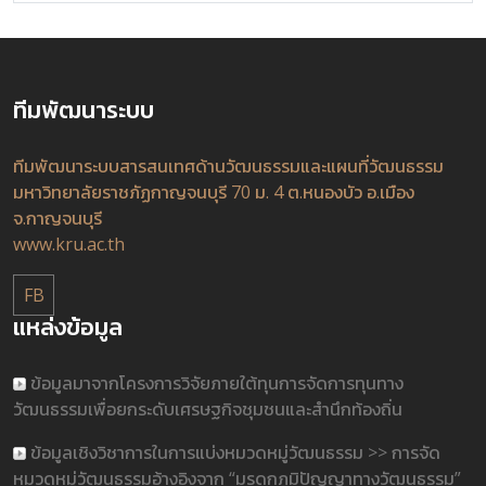
ทีมพัฒนาระบบ
ทีมพัฒนาระบบสารสนเทศด้านวัฒนธรรมและแผนที่วัฒนธรรม
มหาวิทยาลัยราชภัฏกาญจนบุรี 70 ม. 4 ต.หนองบัว อ.เมือง
จ.กาญจนบุรี
www.kru.ac.th
FB
แหล่งข้อมูล
ข้อมูลมาจากโครงการวิจัยภายใต้ทุนการจัดการทุนทาง
วัฒนธรรมเพื่อยกระดับเศรษฐกิจชุมชนและสำนึกท้องถิ่น
ข้อมูลเชิงวิชาการในการแบ่งหมวดหมู่วัฒนธรรม >> การจัด
หมวดหมู่วัฒนธรรมอ้างอิงจาก “มรดกภูมิปัญญาทางวัฒนธรรม”