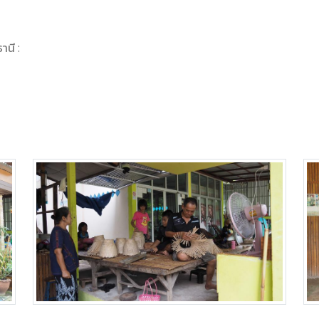
านี :