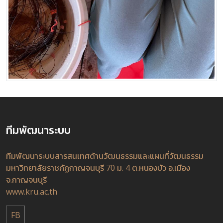
ทีมพัฒนาระบบ
ทีมพัฒนาระบบสารสนเทศด้านวัฒนธรรมและแผนที่วัฒนธรรม
มหาวิทยาลัยราชภัฏกาญจนบุรี 70 ม. 4 ต.หนองบัว อ.เมือง
จ.กาญจนบุรี
www.kru.ac.th
FB