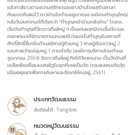
แล้วต่อเติมซ่อมแซมองค์พระพุทธรูป โดยพอกปูนปั้นพระพักตร์
แล้วทาสีขาวตามความศรัทธาของชาวบ้านโดยสร้างศาลา
กันแดดกันฝนไว้ ชาวบ้านในตำบลภูเขาทอง จะมีงานทำบุญใหญ่
หลังวันสงกรานต์ที่เรียกว่า “ทำบุญหน้าบ้านหลังบ้าน” โดยจะ
เริ่มต้นทำบุญที่วัดดาวดึงส์หมู่ 4 เป็นแห่งแรกมีงานรื่นเริง และ
กอดพระเจดีย์ทรายตามประเพณี ก่อนจะไปทำบุญในสถานที่
ศักดิ์สิทธิ์อื่นๆในตำบลมีศาลปู่ท้วมหมู่ 3 ศาลปู่ชีปะขาวหมู่ 2
และศาลเจ้าแม่นุ่มหมู่ 1 ตามลำดับ (องค์การบริหารส่วนตำบล
ภูเขาทอง. 2564) วัดดาวดึงส์อยู่ ทิศใต้วัดพระราม เป็นวัดร้างที่
เหลือเพียงชื่อและเศษอิฐในจุดที่เคยเป็นวัด (รวมพลคนเดินวัด
เมืองอยุธยาเพื่อการค้นหาและรักษาให้คงอยู่, 2561)
ประเภทวัฒนธรรม
จับต้องได้ : Tangible.
หมวดหมู่วัฒนธรรม