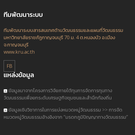
ทีมพัฒนาระบบ
ทีมพัฒนาระบบสารสนเทศด้านวัฒนธรรมและแผนที่วัฒนธรรม
มหาวิทยาลัยราชภัฏกาญจนบุรี 70 ม. 4 ต.หนองบัว อ.เมือง
จ.กาญจนบุรี
www.kru.ac.th
FB
แหล่งข้อมูล
ข้อมูลมาจากโครงการวิจัยภายใต้ทุนการจัดการทุนทาง
วัฒนธรรมเพื่อยกระดับเศรษฐกิจชุมชนและสำนึกท้องถิ่น
ข้อมูลเชิงวิชาการในการแบ่งหมวดหมู่วัฒนธรรม >> การจัด
หมวดหมู่วัฒนธรรมอ้างอิงจาก “มรดกภูมิปัญญาทางวัฒนธรรม”