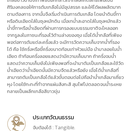
เกลือชาวบ้านจะทำพิธีบอกกล่าวเจ้าที่สิ่งศักดิ์สิทธิ์เพื่อเป็น
ศิริมงคลขอให้การต้มเกลือไม่มีอุปสรรค และให้ได้ผลผลิตมาก
ตามต้องการ จากนั้นจึงเริ่มดำเนินการต้มเกลือ โดยนำดินขี้ทา
หรือดินเอียดใส่ในซุงหมักดิน เมื่อเทน้ำสะอาดใส่ในซุงหมักแล้ว
น้ำขี้ทาหรือน้ำเอียดที่ผ่านการกรองแบบธรรมชาติจะไหลออก
จากรูลงในภาชนะที่รองไว้ด้านล่างของซุง เมื่อได้น้ำกลือที่เพียง
พอต่อการต้มแต่ละครั้งแล้ว จะมีการวัดความเค็มจากน้ำที่รอง
ได้ คือ ใช้ครั่งหรือขี้ครั่งขนาดก้อนเท่าหัวแม่มือ นำมาลอยในน้ำ
เอียด ถ้าก้อนครั่งลอยแสดงว่ามีความเค็มมาก ถ้าครั่งจมน้ำ
แสดงว่าความเค็มยังไม่เพียงพอที่จะนำมาต้มเป็นเกลือและใช้วัด
น้ำเอียดว่าน้ำเอียดนั้นมีความจืดแล้วหรือยัง เมื่อได้น้ำเกลือที่
สามารถต้มเป็นเกลือได้แล้วขั้นตอนต่อไปคือนำน้ำเกลือมาเคี่ยว
หุง โดยใช้กะทะที่ทำจากแผ่นสังกะสี สุมไฟไปตลอดจนน้ำระเหย
กลายเป็นผลึกเกลือสีขาวขุ่น
ประเภทวัฒนธรรม
จับต้องได้ : Tangible.