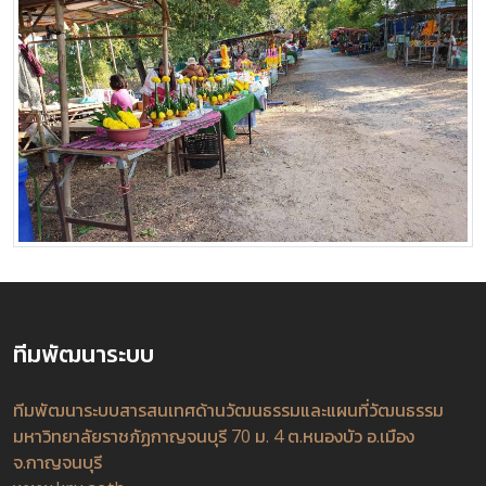
ทีมพัฒนาระบบ
ทีมพัฒนาระบบสารสนเทศด้านวัฒนธรรมและแผนที่วัฒนธรรม
มหาวิทยาลัยราชภัฏกาญจนบุรี 70 ม. 4 ต.หนองบัว อ.เมือง
จ.กาญจนบุรี