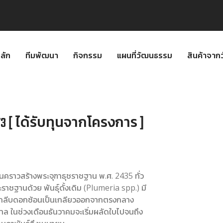
ลัก
ทีมพัฒนา
กิจกรรม
แผนที่วัฒนธรรม
สินค้าจา
73 [ ได้รับทุนจากโครงการ ]
กในคราวสร้างพระจุฑาธุชราชฐาน พ.ศ. 2435 ทั่ว
าชฐานด้วย พันธุ์ดั้งเดิม (Plumeria spp.) มี
กลีบดอกซ้อนเป็นเกลียวออกจากตรงกลาง
 ในช่วงเดือนธันวาคมจะเริ่มผลัดใบไปจนถึง