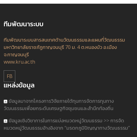
ทีมพัฒนาระบบ
ทีมพัฒนาระบบสารสนเทศด้านวัฒนธรรมและแผนที่วัฒนธรรม
มหาวิทยาลัยราชภัฏกาญจนบุรี 70 ม. 4 ต.หนองบัว อ.เมือง
จ.กาญจนบุรี
www.kru.ac.th
FB
แหล่งข้อมูล
ข้อมูลมาจากโครงการวิจัยภายใต้ทุนการจัดการทุนทาง
วัฒนธรรมเพื่อยกระดับเศรษฐกิจชุมชนและสำนึกท้องถิ่น
ข้อมูลเชิงวิชาการในการแบ่งหมวดหมู่วัฒนธรรม >> การจัด
หมวดหมู่วัฒนธรรมอ้างอิงจาก “มรดกภูมิปัญญาทางวัฒนธรรม”