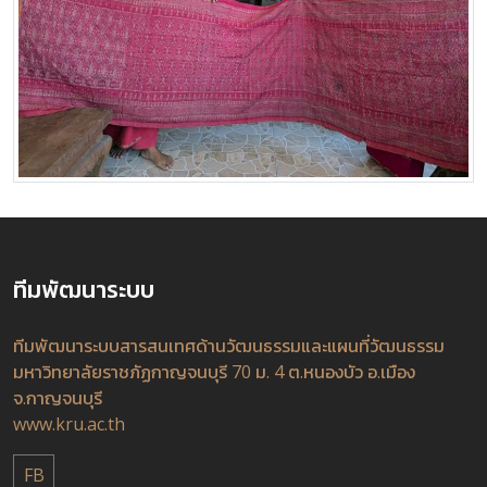
ทีมพัฒนาระบบ
ทีมพัฒนาระบบสารสนเทศด้านวัฒนธรรมและแผนที่วัฒนธรรม
มหาวิทยาลัยราชภัฏกาญจนบุรี 70 ม. 4 ต.หนองบัว อ.เมือง
จ.กาญจนบุรี
www.kru.ac.th
FB