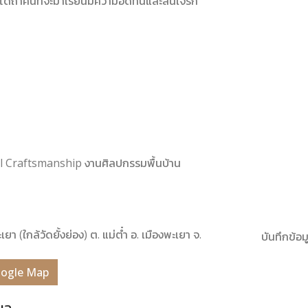
ได้ถ้าคนที่จะมาเรียนมีความอดทนและสนใจรัก
onal Craftsmanship งานศิลปกรรมพื้นบ้าน
ะเยา (ใกล้วัดยั้งย่อง) ต. แม่ต๋ำ อ. เมืองพะเยา จ.
บันทึกข้อมู
Google Map