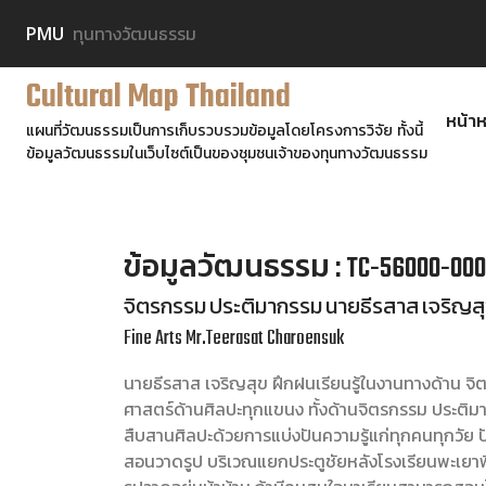
PMU
ทุนทางวัฒนธรรม
Cultural Map Thailand
หน้าห
แผนที่วัฒนธรรมเป็นการเก็บรวบรวมข้อมูลโดยโครงการวิจัย ทั้งนี้
ข้อมูลวัฒนธรรมในเว็บไซต์เป็นของชุมชนเจ้าของทุนทางวัฒนธรรม
ข้อมูลวัฒนธรรม : TC-56000-000
จิตรกรรม ประติมากรรม นายธีรสาส เจริญส
Fine Arts Mr.Teerasat Charoensuk
นายธีรสาส เจริญสุข ฝึกฝนเรียนรู้ในงานทางด้าน จิ
ศาสตร์ด้านศิลปะทุกแขนง ทั้งด้านจิตรกรรม ประต
สืบสานศิลปะด้วยการแบ่งปันความรู้แก่ทุกคนทุกวัย ปัจ
สอนวาดรูป บริเวณแยกประตูชัยหลังโรงเรียนพะเยาพิทยาค