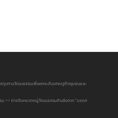
ารทุนทางวัฒนธรรมเพื่อยกระดับเศรษฐกิจชุมชนและ
รรม >> การจัดหมวดหมู่วัฒนธรรมอ้างอิงจาก “มรดก