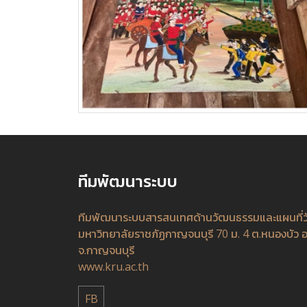
ทีมพัฒนาระบบ
ทีมพัฒนาระบบสารสนเทศด้านวัฒนธรรมและแผนที่
มหาวิทยาลัยราชภัฏกาญจนบุรี 70 ม. 4 ต.หนองบัว อ
จ.กาญจนบุรี
www.kru.ac.th
FB