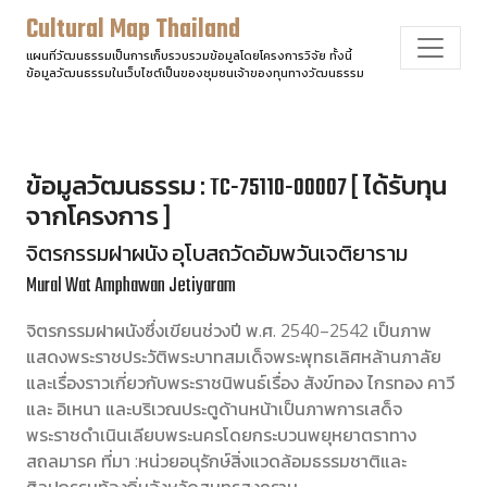
Cultural Map Thailand
แผนที่วัฒนธรรมเป็นการเก็บรวบรวมข้อมูลโดยโครงการวิจัย ทั้งนี้
ข้อมูลวัฒนธรรมในเว็บไซต์เป็นของชุมชนเจ้าของทุนทางวัฒนธรรม
ข้อมูลวัฒนธรรม : TC-75110-00007 [ ได้รับทุน
จากโครงการ ]
จิตรกรรมฝาผนัง อุโบสถวัดอัมพวันเจติยาราม
Mural Wat Amphawan Jetiyaram
จิตรกรรมฝาผนังซึ่งเขียนช่วงปี พ.ศ. 2540–2542 เป็นภาพ
แสดงพระราชประวัติพระบาทสมเด็จพระพุทธเลิศหล้านภาลัย
และเรื่องราวเกี่ยวกับพระราชนิพนธ์เรื่อง สังข์ทอง ไกรทอง คาวี
และ อิเหนา และบริเวณประตูด้านหน้าเป็นภาพการเสด็จ
พระราชดำเนินเลียบพระนครโดยกระบวนพยุหยาตราทาง
สถลมารค ที่มา :หน่วยอนุรักษ์สิ่งแวดล้อมธรรมชาติและ