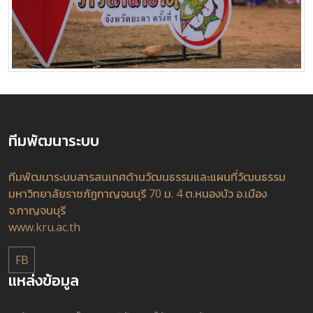
ทีมพัฒนาระบบ
ทีมพัฒนาระบบสารสนเทศด้านวัฒนธรรมและแผนที่วัฒนธรรม
มหาวิทยาลัยราชภัฏกาญจนบุรี 70 ม. 4 ต.หนองบัว อ.เมือง
จ.กาญจนบุรี
www.kru.ac.th
FB
แหล่งข้อมูล