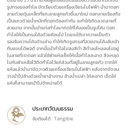
ประมาณ 25 นาที แท่งอลูมิเนียมจะเริ่มแข็งตัว แล้วนำไปตีเป็น
รูปทรงของกำไล ขัดเรียบด้วยเครื่องเจียระไนไฟฟ้า นำมาตอก
ลายด้วยดุ้นเหล็กที่แกะลายลูกแก้วขึ้นมาใหม่ ตอกลายเรียงกัน
เป็นแถวด้วยน้ำหนักที่ตอกต้องเท่ากัน จะทำให้เกิดลวดลายที่
สวยงาม จากนั้นนำแท่งกำไลมากดให้โค้งงอเป็นรูปโค้ง ตอก
กำไลให้เป็นทรงโค้งด้วยค้อนไม้ โดยจะใช้เขาควายเป็นตัว
รองรับความโค้งด้านล่าง ทำให้เกิดรูปทรงที่สวยงามโค้งลับเข้า
กับแขนได้พอดี จากนั้นนำกำไลไปลงสีดำ สีดำลงไหลลงไปอยู่
ในลายที่เราตอก แล้วใช้ผ้าแห้งเช็คให้เนื้อกำไลสะอาด สีจะหลุด
ไปกับผ้าเหลือไว้ติดกำไลไว้แค่ส่วนที่อยู่ในลายลูกแก้ว ตากให้
แห้งแล้วนำมาขัดวาวด้วยเครื่องเจียระไนไฟฟ้า หลังจากขัดจน
วาวนำไปล้างด้วยน้ำยาล้างจาน ล้างน้ำเปล่า ให้สะอาด เช็ดให้
แห้งก็สามารถนำไปจำหน่ายได้
ประเภทวัฒนธรรม
จับต้องได้ : Tangible.