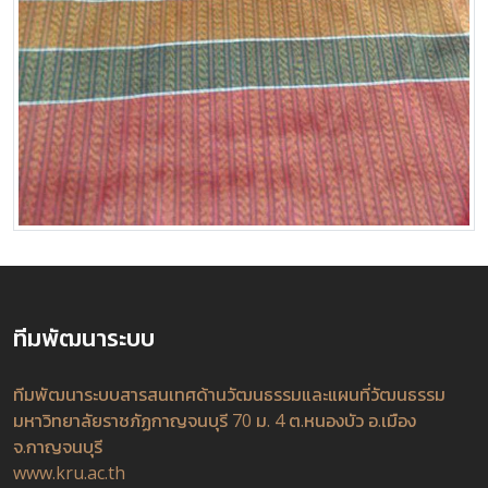
ทีมพัฒนาระบบ
ทีมพัฒนาระบบสารสนเทศด้านวัฒนธรรมและแผนที่วัฒนธรรม
มหาวิทยาลัยราชภัฏกาญจนบุรี 70 ม. 4 ต.หนองบัว อ.เมือง
จ.กาญจนบุรี
www.kru.ac.th