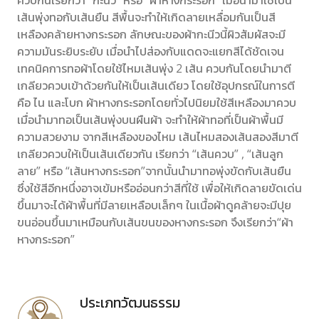
ควบกันเรียกว่า “กะนีว” หรือ “ผ้าหางกระรอก” เมื่อนำมาใช้เป็น
เส้นพุ่งทอกับเส้นยืน สีพื้นจะทำให้เกิดลายเหลื่อมกันเป็นสี
เหลืองคล้ายหางกระรอก ลักษณะของผ้ากะนีวนี้ผิวสัมผัสจะมี
ความมันระยิบระยับ เมื่อนำไปส่องกับแดดจะแยกสีได้ชัดเจน
เทคนิคการทอผ้าโดยใช้ไหมเส้นพุ่ง 2 เส้น ควบกันโดยนำมาตี
เกลียวควบเข้าด้วยกันให้เป็นเส้นเดียว โดยใช้อุปกรณ์ในการตี
คือ ไน และโบก ผ้าหางกระรอกโดยทั่วไปนิยมใช้สีเหลืองมาควบ
เมื่อนำมาทอเป็นเส้นพุ่งบนผืนผ้า จะทำให้ผ้าทอที่เป็นผ้าพื้นมี
ความสวยงาม จากสีเหลืองของไหม เส้นไหมสองเส้นสองสีมาตี
เกลียวควบให้เป็นเส้นเดียวกัน เรียกว่า “เส้นควบ” , “เส้นลูก
ลาย” หรือ “เส้นหางกระรอก”จากนั้นนำมาทอพุ่งขัดกับเส้นยืน
ซึ่งใช้สีอีกหนึ่งอาจเข้มหรืออ่อนกว่าสีที่ใช้ เพื่อให้เกิดลายขัดเด่น
ขึ้นมาจะได้ผ้าพื้นที่มีลายเหลือบเล็กๆ ในเนื้อผ้าดูคล้ายจะมีปุย
ขนอ่อนขึ้นมาเหมือนกับเส้นขนของหางกระรอก จึงเรียกว่า“ผ้า
หางกระรอก”
ประเภทวัฒนธรรม