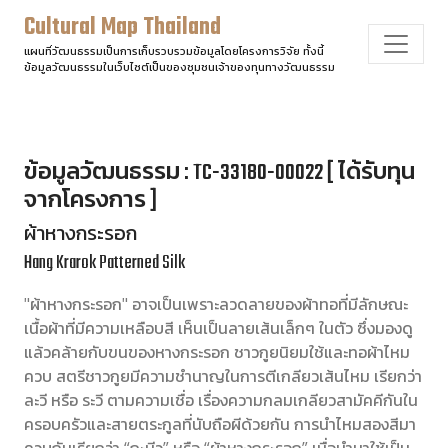
Cultural Map Thailand
แผนที่วัฒนธรรมเป็นการเก็บรวบรวมข้อมูลโดยโครงการวิจัย ทั้งนี้
ข้อมูลวัฒนธรรมในเว็บไซต์เป็นของชุมชนเจ้าของทุนทางวัฒนธรรม
ข้อมูลวัฒนธรรม : TC-33180-00022 [ ได้รับทุน
จากโครงการ ]
ผ้าหางกระรอก
Hang Krarok Patterned Silk
"ผ้าหางกระรอก" อาจเป็นเพราะลวดลายของผ้าทอที่มีลักษณะ
เนื้อผ้าที่มีความเหลือบสี เห็นเป็นลายเส้นเล็กๆ ในตัว ซึ่งมองดู
แล้วคล้ายกับขนของหางกระรอก ชาวกูยนิยมใช้และทอผ้าไหม
ควบ สตรีชาวกูยมีความชำนาญในการตีเกลียวเส้นไหม เรียกว่า
ละวี หรือ ระวี ตามความเชื่อ เรื่องความกลมเกลียวสามัคคีกันใน
ครอบครัวและสายตระกูลที่นับถือผีด้วยกัน การนำไหมสองสีมา