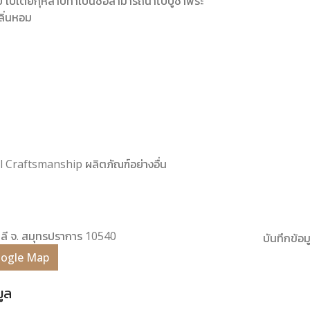
้วย ใบเตยกุหลาบทำเป็นช่อสามารถนำไปบูชาพระ
ลิ่นหอม
nal Craftsmanship ผลิตภัณฑ์อย่างอื่น
งพลี จ. สมุทรปราการ 10540
บันทึกข้อมู
Google Map
มูล