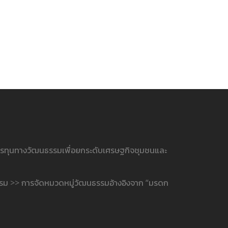
ารทุนทางวัฒนธรรมเพื่อยกระดับเศรษฐกิจชุมชนและ
รรม >> การจัดหมวดหมู่วัฒนธรรมอ้างอิงจาก “มรดก