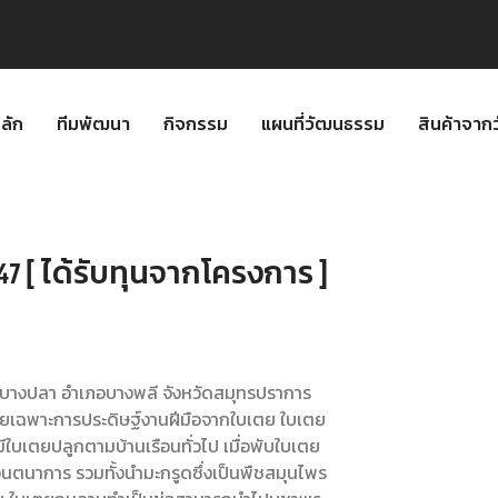
ลัก
ทีมพัฒนา
กิจกรรม
แผนที่วัฒนธรรม
สินค้าจา
47 [ ได้รับทุนจากโครงการ ]
บลบางปลา อำเภอบางพลี จังหวัดสมุทรปราการ
ยเฉพาะการประดิษฐ์งานฝีมือจากใบเตย ใบเตย
ก็มีใบเตยปลูกตามบ้านเรือนทั่วไป เมื่อพับใบเตย
นตนาการ รวมทั้งนำมะกรูดซึ่งเป็นพืชสมุนไพร