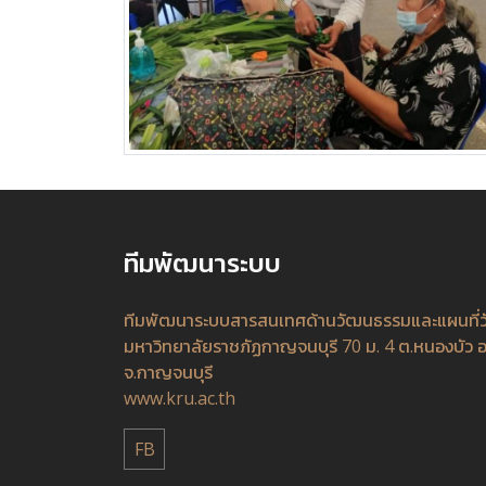
ทีมพัฒนาระบบ
ทีมพัฒนาระบบสารสนเทศด้านวัฒนธรรมและแผนที่
มหาวิทยาลัยราชภัฏกาญจนบุรี 70 ม. 4 ต.หนองบัว อ
จ.กาญจนบุรี
www.kru.ac.th
FB