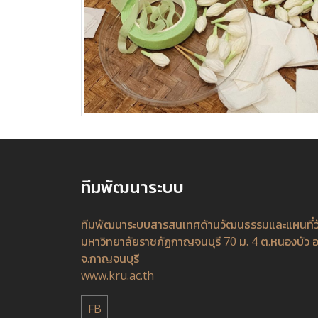
ทีมพัฒนาระบบ
ทีมพัฒนาระบบสารสนเทศด้านวัฒนธรรมและแผนที่
มหาวิทยาลัยราชภัฏกาญจนบุรี 70 ม. 4 ต.หนองบัว อ
จ.กาญจนบุรี
www.kru.ac.th
FB