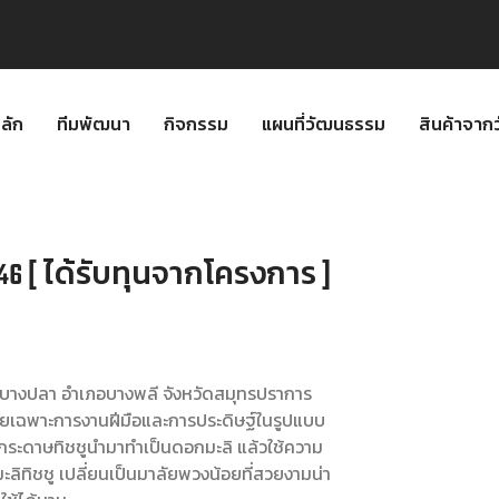
ลัก
ทีมพัฒนา
กิจกรรม
แผนที่วัฒนธรรม
สินค้าจา
46 [ ได้รับทุนจากโครงการ ]
บลบางปลา อำเภอบางพลี จังหวัดสมุทรปราการ
ยเฉพาะการงานฝีมือและการประดิษฐ์ในรูปแบบ
อกระดาษทิชชูนำมาทำเป็นดอกมะลิ แล้วใช้ความ
ะลิทิชชู เปลี่ยนเป็นมาลัยพวงน้อยที่สวยงามน่า