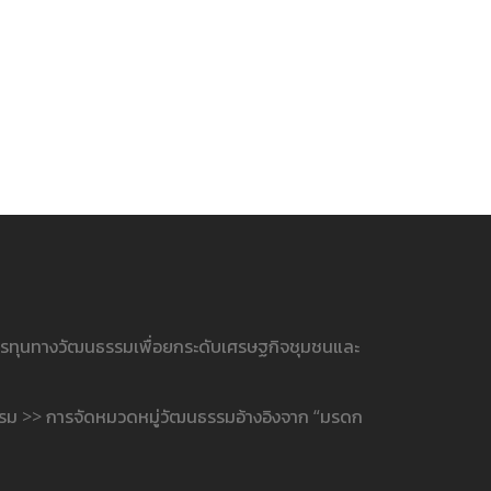
ารทุนทางวัฒนธรรมเพื่อยกระดับเศรษฐกิจชุมชนและ
รรม >> การจัดหมวดหมู่วัฒนธรรมอ้างอิงจาก “มรดก