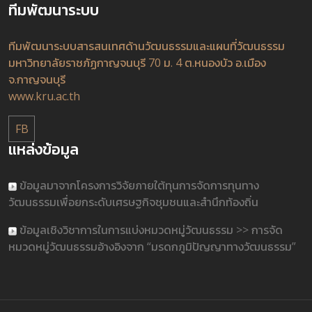
ทีมพัฒนาระบบ
ทีมพัฒนาระบบสารสนเทศด้านวัฒนธรรมและแผนที่วัฒนธรรม
มหาวิทยาลัยราชภัฏกาญจนบุรี 70 ม. 4 ต.หนองบัว อ.เมือง
จ.กาญจนบุรี
www.kru.ac.th
FB
แหล่งข้อมูล
ข้อมูลมาจากโครงการวิจัยภายใต้ทุนการจัดการทุนทาง
วัฒนธรรมเพื่อยกระดับเศรษฐกิจชุมชนและสำนึกท้องถิ่น
ข้อมูลเชิงวิชาการในการแบ่งหมวดหมู่วัฒนธรรม >> การจัด
หมวดหมู่วัฒนธรรมอ้างอิงจาก “มรดกภูมิปัญญาทางวัฒนธรรม”