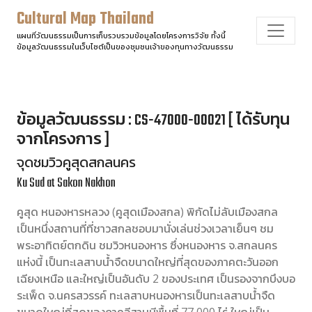
Cultural Map Thailand
แผนที่วัฒนธรรมเป็นการเก็บรวบรวมข้อมูลโดยโครงการวิจัย ทั้งนี้
ข้อมูลวัฒนธรรมในเว็บไซต์เป็นของชุมชนเจ้าของทุนทางวัฒนธรรม
ข้อมูลวัฒนธรรม : CS-47000-00021 [ ได้รับทุน
จากโครงการ ]
จุดชมวิวคูสุดสกลนคร
Ku Sud at Sakon Nakhon
คูสุด หนองหารหลวง (คูสุดเมืองสกล) พิกัดไม่ลับเมืองสกล
เป็นหนึ่งสถานที่ที่ชาวสกลชอบมานั่งเล่นช่วงเวลาเย็นๆ ชม
พระอาทิตย์ตกดิน ชมวิวหนองหาร ซึ่งหนองหาร จ.สกลนคร
แห่งนี้ เป็นทะเลสาบน้ำจืดขนาดใหญ่ที่สุดของภาคตะวันออก
เฉียงเหนือ และใหญ่เป็นอันดับ 2 ของประเทศ เป็นรองจากบึงบอ
ระเพ็ด จ.นครสวรรค์ ทะเลสาบหนองหารเป็นทะเลสาบน้ำจืด