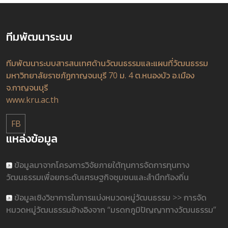
ทีมพัฒนาระบบ
ทีมพัฒนาระบบสารสนเทศด้านวัฒนธรรมและแผนที่วัฒนธรรม
มหาวิทยาลัยราชภัฏกาญจนบุรี 70 ม. 4 ต.หนองบัว อ.เมือง
จ.กาญจนบุรี
www.kru.ac.th
FB
แหล่งข้อมูล
ข้อมูลมาจากโครงการวิจัยภายใต้ทุนการจัดการทุนทาง
วัฒนธรรมเพื่อยกระดับเศรษฐกิจชุมชนและสำนึกท้องถิ่น
ข้อมูลเชิงวิชาการในการแบ่งหมวดหมู่วัฒนธรรม >> การจัด
หมวดหมู่วัฒนธรรมอ้างอิงจาก “มรดกภูมิปัญญาทางวัฒนธรรม”