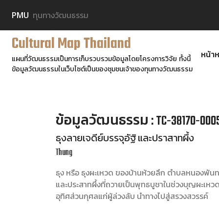
PMU
ทุนทางวัฒนธรรม
Cultural Map Thailand
หน้าห
แผนที่วัฒนธรรมเป็นการเก็บรวบรวมข้อมูลโดยโครงการวิจัย ทั้งนี้
ข้อมูลวัฒนธรรมในเว็บไซต์เป็นของชุมชนเจ้าของทุนทางวัฒนธรรม
ข้อมูลวัฒนธรรม : TC-38170-000
ธุงลายเจดีย์บรรจุอัฐิ และปราสาทผึ้ง
Thung
ธุง หรือ ธุงผะเหวด ของบ้านห้วยลึก ตำบลหนองพันทา 
และประสาทผึ้งที่ถวายเป็นพุทธบูชาในช่วงบุญผะเหวด
อุทิศส่วนกุศลแก่ผู้ล่วงลับ นำทางไปสู่สรวงสวรรค์