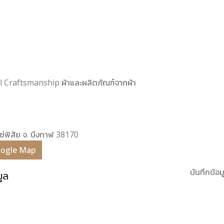
onal Craftsmanship ผ้าและผลิตภัณฑ์จากผ้า
โซ่พิสัย จ. บึงกาฬ 38170
Google Map
บันทึกข้อมู
มูล