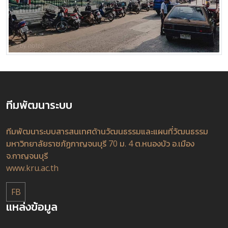
ทีมพัฒนาระบบ
ทีมพัฒนาระบบสารสนเทศด้านวัฒนธรรมและแผนที่วัฒนธรรม
มหาวิทยาลัยราชภัฏกาญจนบุรี 70 ม. 4 ต.หนองบัว อ.เมือง
จ.กาญจนบุรี
www.kru.ac.th
FB
แหล่งข้อมูล