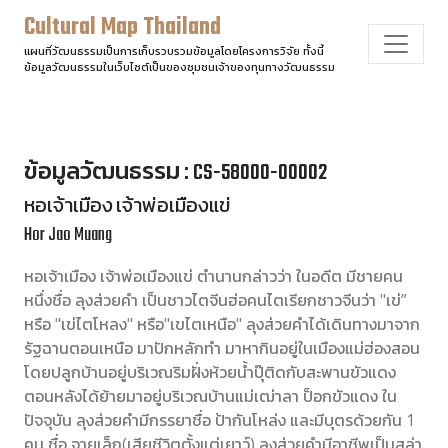
Cultural Map Thailand
แผนที่วัฒนธรรมเป็นการเก็บรวบรวมข้อมูลโดยโครงการวิจัย ทั้งนี้
ข้อมูลวัฒนธรรมในเว็บไซต์เป็นของชุมชนเจ้าของทุนทางวัฒนธรรม
ข้อมูลวัฒนธรรม : CS-58000-00002
หอเจ้าเมือง เจ้าพ่อเมืองแข่
Hor Jao Muang
หอเจ้าเมือง เจ้าพ่อเมืองแข่ ตำนานกล่าวว่า ในอดีต มีชายคน
หนึ่งชื่อ ลุงส่วยคำ เป็นชาวไตจีนฮ่อคนไตเรียกชาวจีนว่า "เข่”
หรือ "เข่ไตโหลง" หรือ"เขไตเหนือ" ลุงส่วยคำได้เดินทางมาจาก
รัฐฉานตอนเหนือ มาปักหลักทำ มาหากินอยู่ในเมืองแม่ฮ่องสอน
โดยปลูกบ้านอยู่บริเวณริมฝั่งห้วยน้ำปุ๊ติดกับสะพานขัวแดง
ตอนหลังได้ย้ายมาอยู่บริเวณบ้านแม่เฒ่าลา ป็อกขัวแดง ใน
ปัจจุบัน ลุงส่วยคำมีกรรยาชื่อ ป้ากันโหล่ง และมีบุตรด้วยกัน 1
คน ชื่อ จายเล็ก(เสียชีวิตตั้งแต่เยาว์) ลุงส่วยคำมีอาชีพเป็นสล่า