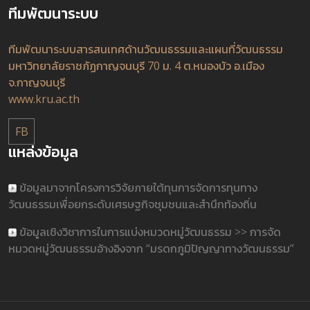
ทีมพัฒนาระบบ
ทีมพัฒนาระบบสารสนเทศด้านวัฒนธรรมและแผนที่วัฒนธรรม
มหาวิทยาลัยราชภัฏกาญจนบุรี 70 ม. 4 ต.หนองบัว อ.เมือง
จ.กาญจนบุรี
www.kru.ac.th
FB
แหล่งข้อมูล
ข้อมูลมาจากโครงการวิจัยภายใต้ทุนการจัดการทุนทาง
วัฒนธรรมเพื่อยกระดับเศรษฐกิจชุมชนและสำนึกท้องถิ่น
ข้อมูลเชิงวิชาการในการแบ่งหมวดหมู่วัฒนธรรม >> การจัด
หมวดหมู่วัฒนธรรมอ้างอิงจาก “มรดกภูมิปัญญาทางวัฒนธรรม”