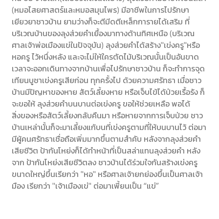
(หมอไสยศาสตร์และหมอสมุนไพร) มีอาชีพในการไปรักษา
เยียวยาชาวบ้าน ยามว่างก็จะตีมีดตีเหล็กการายได้เสริม ที่
บริเวณบ้านของลุงส่วยคำเยื้องมาทางด้านทิศเหนือ (บริเวณ
ศาลเจ้าพ่อเมืองแข่ในปัจจุบัน) ลุงส่วยคำได้สร้าง"เข่งครู"หรือ
หอครู ไว้หนึ่งหลัง และจะไม่ให้ใครตัดไม้บริเวณนั้นเป็นอันขาด
เวลาจะออกเดินทางจากบ้านเพื่อไปรักษาชาวบ้าน ก็จะทำการจุด
เทียนบูชาเข่งครูเสียก่อน ทุกครั้งไป ด้วยความศรัทธา เมื่อชาว
บ้านมีปัญหาของหาย สัตว์เลี้ยงหาย หรือเจ็บไข้ได้ป่วยเรื้อรัง ก็
จะขอให้ ลุงส่วยคำบนบานต่อเข่งครู ขอให้ช่วยเหลือ พอได้
สิ่งของหรือสัตว์เลี้ยงกลับคืนมา หรือหายจากการเจ็บป่วย ชาว
บ้านเหล่านั้นก็จะมาเลี้ยงแก้บนที่เข่งครูตามที่ให้บนบานไว้ ต่อมา
มีผู้คนศรัทธาเชื่อถือเพิ่มมากขึ้นตามสำคับ หลังจากลุงส่วยคำ
เสียชีวิต ป้ากันโหย่งก็ได้ทำหน้าที่เป็นสล่าแทนลุงส่วยคำ หลัง
จาก ป้ากันโหย่งเสียชีวิตลง ชาวบ้านได้ร่วมใจกันสร้างเข่งครู
ขนาดใหญ่ขึ้นเรียกว่า "หอ" หรือศาลเจ้ายกย่องขึ้นเป็นศาลเจ้า
มือง เรียกว่า "เจ้าเมืองเข่" ต่อมาเพี้ยนเป็น “แข่”