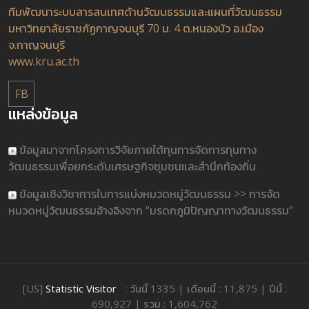
ทีมพัฒนาระบบสารสนเทศด้านวัฒนธรรมและแผนที่วัฒนธรรม
มหาวิทยาลัยราชภัฏกาญจนบุรี 70 ม. 4 ต.หนองบัว อ.เมือง
จ.กาญจนบุรี
www.kru.ac.th
FB
แหล่งข้อมูล
ข้อมูลมาจากโครงการวิจัยภายใต้ทุนการจัดการทุนทาง
วัฒนธรรมเพื่อยกระดับเศรษฐกิจชุมชนและสำนึกท้องถิ่น
ข้อมูลเชิงวิชาการในการแบ่งหมวดหมู่วัฒนธรรม >> การจัด
หมวดหมู่วัฒนธรรมอ้างอิงจาก “มรดกภูมิปัญญาทางวัฒนธรรม”
[US]
Statistic Visitor
: วันนี้ 1335 | เดือนนี้ : 11,875 | ปีนี้ :
690,927 | รวม : 1,604,762