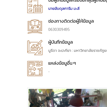
ชื่อผู้ให้ข้อมูลหรือชื่อกลุ่มผู้ให้ข้อ
นายอับดุลการีม มะลี
ช่องทางติดต่อผู้ให้ข้อมูล
0630309495
ผู้บันทึกข้อมูล
นูรีดา จะปะกียา : มหาวิทยาลัยราชภัฏย
แหล่งข้อมูอื่น ๆ
-