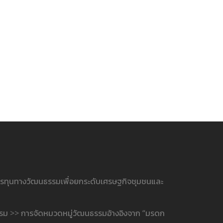
ารทุนทางวัฒนธรรมเพื่อยกระดับเศรษฐกิจชุมชนและ
รรม >> การจัดหมวดหมู่วัฒนธรรมอ้างอิงจาก “มรดก