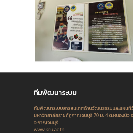
ทีมพัฒนาระบบ
ทีมพัฒนาระบบสารสนเทศด้านวัฒนธรรมและแผนที่
มหาวิทยาลัยราชภัฏกาญจนบุรี 70 ม. 4 ต.หนองบัว อ
จ.กาญจนบุรี
www.kru.ac.th