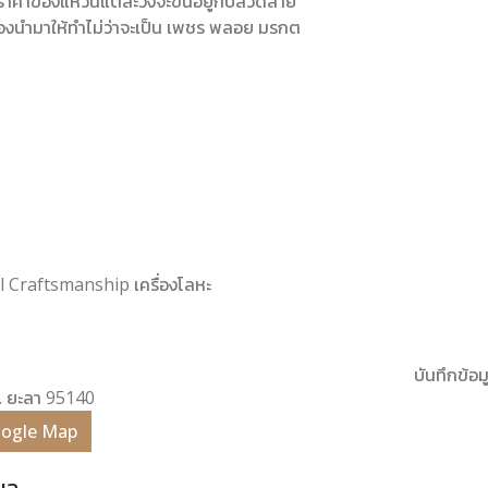
 ราคาของแหวนแต่ละวงจะขึ้นอยู่กับลวดลาย
องนำมาให้ทำไม่ว่าจะเป็น เพชร พลอย มรกต
nal Craftsmanship เครื่องโลหะ
บันทึกข้อมู
 จ. ยะลา 95140
Google Map