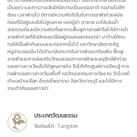
มีการวางสลับกันไปสลับเส้นไหมไปมา จนเกิดลวดล้ายกันรวม
เป็นแถว และการวางเส้นให้มีความเป็นธรรมชาติ ทอง่ายไม่ซัก
ซ้อน เวลาผ่านไป มีการมีความคิดริเริ่มในการเอาผ้าก่วยสมัย
ก่อนที่มีอยู่และยังไม่สูญหาย ของปู่ย่า ตายาย มาใส่เล่นน้ำ
สงกรานต์และมีความคิดที่อยากจะฟื้นฟูการทอผ้าจึงได้มีการนำ
ลายผ้าก่วยที่ยังมีหลงเหลืออยู่ของคนแก่คนเฒ่า มาจ้างให้คน
ทอให้เป็นผ้าต้นแบบและต่อจากนั้นได้ มหาวิทยาลัยราชภัฏ
หมู่บ้านจอมบึง ได้เข้ามามีบทบาทในการพัฒนาท้องถิ่น ฟื้นฟู
ลายผ้าและการส่งเสริมวัฒนธรรมการทอผ้าและอนุรักษ์ผ้าก่วย
ของชาวลาวเวียงไม่ไห้สูญหายไป จึงได้เกิดศูนย์การเรียนรู้ การ
ทอผ้าของชาวลาวเวียงขึ้นที่ หอวัฒนธรรมลาวเวียง ณ วัดโบสถ์
ตำบลบ้านเลือก อำเภอโพธาราม จังหวัดราชบุรี และได้มีการ
รวมตัวกันของชาวบ้า
ประเภทวัฒนธรรม
จับต้องได้ : Tangible.