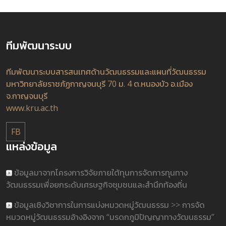
ทีมพัฒนาระบบ
ทีมพัฒนาระบบสารสนเทศด้านวัฒนธรรมและแผนที่วัฒนธรรม
มหาวิทยาลัยราชภัฏกาญจนบุรี 70 ม. 4 ต.หนองบัว อ.เมือง
จ.กาญจนบุรี
www.kru.ac.th
FB
แหล่งข้อมูล
ข้อมูลมาจากโครงการวิจัยภายใต้ทุนการจัดการทุนทาง
วัฒนธรรมเพื่อยกระดับเศรษฐกิจชุมชนและสำนึกท้องถิ่น
ข้อมูลเชิงวิชาการในการแบ่งหมวดหมู่วัฒนธรรม >> การจัด
หมวดหมู่วัฒนธรรมอ้างอิงจาก “มรดกภูมิปัญญาทางวัฒนธรรม”