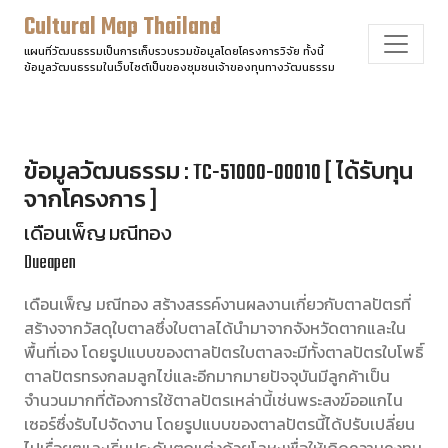
Cultural Map Thailand
แผนที่วัฒนธรรมเป็นการเก็บรวบรวมข้อมูลโดยโครงการวิจัย ทั้งนี้
ข้อมูลวัฒนธรรมในเว็บไซต์เป็นของชุมชนเจ้าของทุนทางวัฒนธรรม
ข้อมูลวัฒนธรรม : TC-51000-00010 [ ได้รับทุน
จากโครงการ ]
เดือนเพ็ญ มณีทอง
Dueapen
เดือนเพ็ญ มณีทอง สร้างสรรค์งานผลงานเกี่ยวกับตาลปัตรที่
สร้างจากวัสดุใบตาลซึ่งใบตาลได้นำมาจากจังหวัดตากและใน
พื้นที่เอง โดยรูปแบบของตาลปัตรใบตาลจะมีทั้งตาลปัตรใบโพธิ์
ตาลปัตรทรงกลมลูกไข่และอีกมากมายปัจจุบันมีลูกค้าเป็น
จำนวนมากที่ต้องการใช้ตาลปัตรเหล่านี้เช่นพระสงฆ์ออแกไน
เซอร์ซึ่งรับไปจัดงาน โดยรูปแบบของตาลปัตรนี้ได้ปรับเปลี่ยน