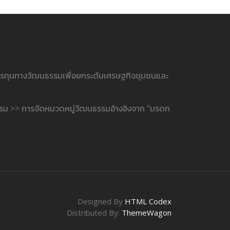
ารทุนทางวัฒนธรรมเพื่อยกระดับเศรษฐกิจชุมชนและ
รรม >> การจัดหมวดหมู่วัฒนธรรมอ้างอิงจาก “มรดก
Designed By
HTML Codex
Distributed By:
ThemeWagon