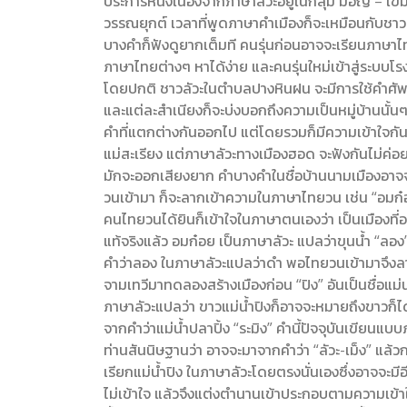
ประการหนึ่งเนื่องจากภาษาลัวะอยู่ในกลุ่ม มอญ – เขม
วรรณยุกต์ เวลาที่พูดภาษาคำเมืองก็จะเหมือนกับช
บางคำก็ฟังดูยากเต็มที คนรุ่นก่อนอาจจะเรียนภาษาไทย
ภาษาไทยต่างๆ หาได้ง่าย และคนรุ่นใหม่เข้าสู่ระบบโรงเร
โดยปกติ ชาวลัวะในตำบลปางหินฝน จะมีการใช้คำศัพท
และแต่ละสำเนียงก็จะบ่งบอกถึงความเป็นหมู่บ้านนั้น
คำที่แตกต่างกันออกไป แต่โดยรวมก็มีความเข้าใจกัน
แม่สะเรียง แต่ภาษาลัวะทางเมืองฮอด จะฟังกันไม่ค่อย
มักจะออกเสียงยาก คำบางคำในชื่อบ้านนามเมืองอาจจะ
วนเข้ามา ก็จะลากเข้าความในภาษาไทยวน เช่น “อมก๋อย”
คนไทยวนได้ยินก็เข้าใจในภาษาตนเองว่า เป็นเมือง
แท้จริงแล้ว อมก๋อย เป็นภาษาลัวะ แปลว่าขุนน้ำ “ลอง” 
คำว่าลอง ในภาษาลัวะแปลว่าดำ พอไทยวนเข้ามาจึงลา
จามเทวีมาทดลองสร้างเมืองก่อน “ปิง” อันเป็นชื่อแม่
ภาษาลัวะแปลว่า ขาวแม่น้ำปิงก็อาจจะหมายถึงขาวก็ได
จากคำว่าแม่น้ำปลาปิ้ง “ระมิง” คำนี้ปัจจุบันเขียนแบบ
ท่านสันนิษฐานว่า อาจจะมาจากคำว่า “ลัวะ-เม็ง” แล้วก
เรียกแม่น้ำปิง ในภาษาลัวะโดยตรงนั่นเองซึ่งอาจจะมี
ไม่เข้าใจ แล้วจึงแต่งตำนานเข้าประกอบตามความเข้า