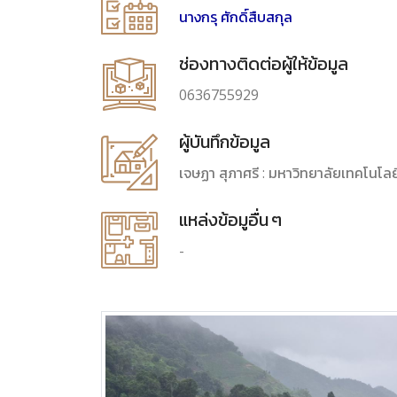
นางกรุ ศักดิ์สืบสกุล
ช่องทางติดต่อผู้ให้ข้อมูล
0636755929
ผู้บันทึกข้อมูล
เจษฏา สุภาศรี : มหาวิทยาลัยเทคโนโล
แหล่งข้อมูอื่น ๆ
-