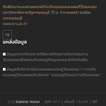
ทีมพัฒนาระบบสารสนเทศด้านวัฒนธรรมและแผนที่วัฒนธรรม
มหาวิทยาลัยราชภัฏกาญจนบุรี 70 ม. 4 ต.หนองบัว อ.เมือง
จ.กาญจนบุรี
www.kru.ac.th
FB
แหล่งข้อมูล
ข้อมูลมาจากโครงการวิจัยภายใต้ทุนการจัดการทุนทาง
วัฒนธรรมเพื่อยกระดับเศรษฐกิจชุมชนและสำนึกท้องถิ่น
ข้อมูลเชิงวิชาการในการแบ่งหมวดหมู่วัฒนธรรม >> การจัด
หมวดหมู่วัฒนธรรมอ้างอิงจาก “มรดกภูมิปัญญาทางวัฒนธรรม”
[US]
Statistic Visitor
: วันนี้ 1017 | เดือนนี้ : 16,210 | ปีนี้ :