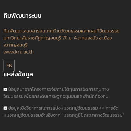
ทีมพัฒนาระบบ
ทีมพัฒนาระบบสารสนเทศด้านวัฒนธรรมและแผนที่วัฒนธรรม
มหาวิทยาลัยราชภัฏกาญจนบุรี 70 ม. 4 ต.หนองบัว อ.เมือง
จ.กาญจนบุรี
www.kru.ac.th
FB
แหล่งข้อมูล
ข้อมูลมาจากโครงการวิจัยภายใต้ทุนการจัดการทุนทาง
วัฒนธรรมเพื่อยกระดับเศรษฐกิจชุมชนและสำนึกท้องถิ่น
ข้อมูลเชิงวิชาการในการแบ่งหมวดหมู่วัฒนธรรม >> การจัด
หมวดหมู่วัฒนธรรมอ้างอิงจาก “มรดกภูมิปัญญาทางวัฒนธรรม”