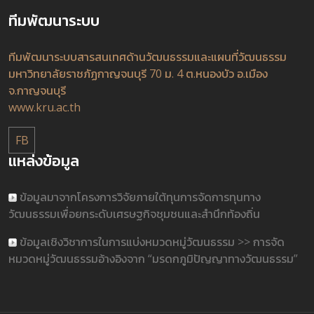
ทีมพัฒนาระบบ
ทีมพัฒนาระบบสารสนเทศด้านวัฒนธรรมและแผนที่วัฒนธรรม
มหาวิทยาลัยราชภัฏกาญจนบุรี 70 ม. 4 ต.หนองบัว อ.เมือง
จ.กาญจนบุรี
www.kru.ac.th
FB
แหล่งข้อมูล
ข้อมูลมาจากโครงการวิจัยภายใต้ทุนการจัดการทุนทาง
วัฒนธรรมเพื่อยกระดับเศรษฐกิจชุมชนและสำนึกท้องถิ่น
ข้อมูลเชิงวิชาการในการแบ่งหมวดหมู่วัฒนธรรม >> การจัด
หมวดหมู่วัฒนธรรมอ้างอิงจาก “มรดกภูมิปัญญาทางวัฒนธรรม”