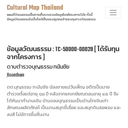
Cultural Map Thailand
แผนที่วัฒนธรรมเป็นการเก็บรวบรวมข้อมูลโดยโครงการวิจัย ทั้งนี้
ข้อมูลวัฒนธรรมในเว็บไซต์เป็นของชุมชนเจ้าของทุนทางวัฒนธรรม
ข้อมูลวัฒนธรรม : TC-50000-00028 [ ได้รับทุน
จากโครงการ ]
ดาบตำรวจบุญธรรม ทนันชัย
ฺBoonthum
ดต.บุญธรรม ทะนันชัย น้องชายแม่วันเพ็ญ อดีตเป็นนาย
ตำรวจตั้งแต่อายุ ๑๘ ปี หลังจากแกเกษียณตอนอายุ ๔๕ ปี จึง
ได้หันมาทำงานเขิน บ้านของบุญธรรมเป็นบ้านไทเขินเก่า
ลักษณะผลิตภัณฑ์ เป็นงานสมุกขี้เลื่อย และสมุกดินสอพอง และ
ลงสี ไม่มีการขึ้นชิ้นงาน