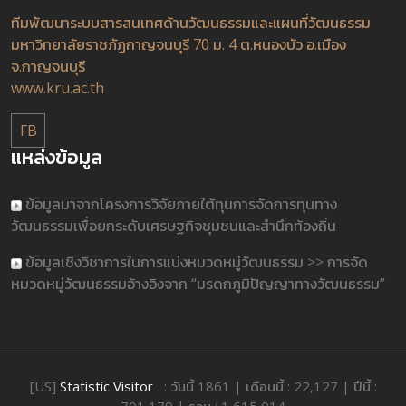
ทีมพัฒนาระบบสารสนเทศด้านวัฒนธรรมและแผนที่วัฒนธรรม
มหาวิทยาลัยราชภัฏกาญจนบุรี 70 ม. 4 ต.หนองบัว อ.เมือง
จ.กาญจนบุรี
www.kru.ac.th
FB
แหล่งข้อมูล
ข้อมูลมาจากโครงการวิจัยภายใต้ทุนการจัดการทุนทาง
วัฒนธรรมเพื่อยกระดับเศรษฐกิจชุมชนและสำนึกท้องถิ่น
ข้อมูลเชิงวิชาการในการแบ่งหมวดหมู่วัฒนธรรม >> การจัด
หมวดหมู่วัฒนธรรมอ้างอิงจาก “มรดกภูมิปัญญาทางวัฒนธรรม”
[US]
Statistic Visitor
: วันนี้ 1861 | เดือนนี้ : 22,127 | ปีนี้ :