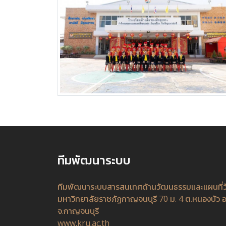
ทีมพัฒนาระบบ
ทีมพัฒนาระบบสารสนเทศด้านวัฒนธรรมและแผนที่
มหาวิทยาลัยราชภัฏกาญจนบุรี 70 ม. 4 ต.หนองบัว อ
จ.กาญจนบุรี
www.kru.ac.th