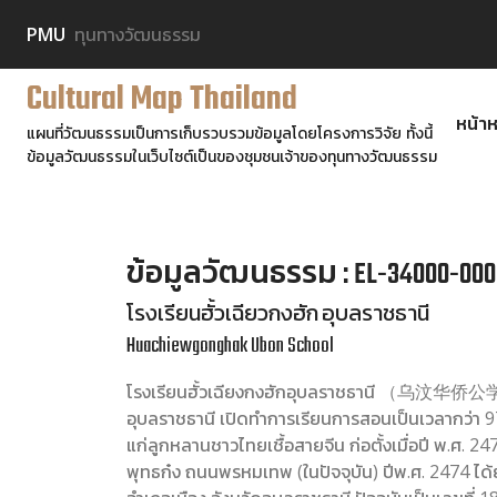
PMU
ทุนทางวัฒนธรรม
Cultural Map Thailand
หน้าห
แผนที่วัฒนธรรมเป็นการเก็บรวบรวมข้อมูลโดยโครงการวิจัย ทั้งนี้
ข้อมูลวัฒนธรรมในเว็บไซต์เป็นของชุมชนเจ้าของทุนทางวัฒนธรรม
ข้อมูลวัฒนธรรม : EL-34000-000
โรงเรียนฮั้วเฉียวกงฮัก อุบลราชธานี
Huachiewgonghak Ubon School
โรงเรียนฮั้วเฉียงกงฮักอุบลราชธานี （乌汶华侨公学
อุบลราชธานี เปิดทำการเรียนการสอนเป็นเวลากว่า 9
แก่ลูกหลานชาวไทยเชื้อสายจีน ก่อตั้งเมื่อปี พ.ศ. 2470 เ
พุทธก๋ง ถนนพรหมเทพ (ในปัจจุบัน) ปีพ.ศ. 2474 ได้ย