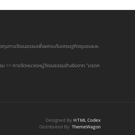
ารทุนทางวัฒนธรรมเพื่อยกระดับเศรษฐกิจชุมชนและ
รรม >> การจัดหมวดหมู่วัฒนธรรมอ้างอิงจาก “มรดก
Designed By
HTML Codex
Distributed By:
ThemeWagon