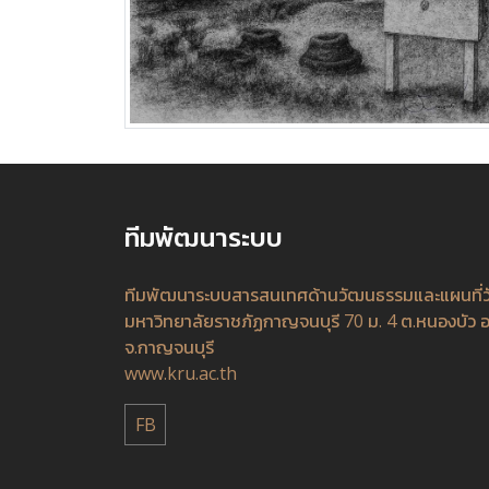
ทีมพัฒนาระบบ
ทีมพัฒนาระบบสารสนเทศด้านวัฒนธรรมและแผนที่
มหาวิทยาลัยราชภัฏกาญจนบุรี 70 ม. 4 ต.หนองบัว อ
จ.กาญจนบุรี
www.kru.ac.th
FB