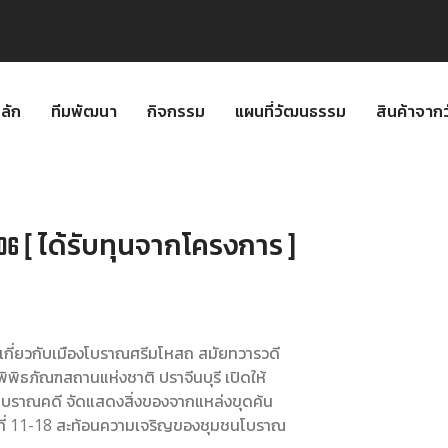
ลัก
ทีมพัฒนา
กิจกรรม
แผนที่วัฒนธรรม
สินค้าจา
06 [ ได้รับทุนจากโครงการ ]
้เกี่ยวกับเมืองโบราณศรีมโหสถ สมัยทวารวดี
ิธภัณฑสถานแห่งชาติ ปราจีนบุรี เปิดให้
ษาโบราณคดี จัดแสดงสิ่งของจากแหล่งขุดค้น
ที่ 11-18 สะท้อนความเจริญของชุมชนโบราณ