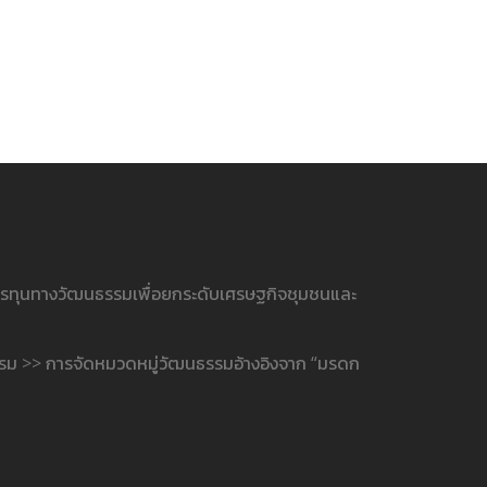
ารทุนทางวัฒนธรรมเพื่อยกระดับเศรษฐกิจชุมชนและ
รรม >> การจัดหมวดหมู่วัฒนธรรมอ้างอิงจาก “มรดก