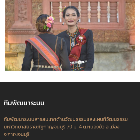
ทีมพัฒนาระบบ
ทีมพัฒนาระบบสารสนเทศด้านวัฒนธรรมและแผนที่วัฒนธรรม
มหาวิทยาลัยราชภัฏกาญจนบุรี 70 ม. 4 ต.หนองบัว อ.เมือง
จ.กาญจนบุรี