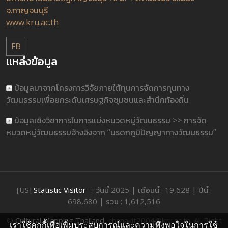
จ.กาญจนบุรี
www.kru.ac.th
FB
แหล่งข้อมูล
ข้อมูลมาจากโครงการวิจัยภายใต้ทุนการจัดการทุนทาง
วัฒนธรรมเพื่อยกระดับเศรษฐกิจชุมชนและสำนึกท้องถิ่น
ข้อมูลเชิงวิชาการในการแบ่งหมวดหมู่วัฒนธรรม >> การจัด
หมวดหมู่วัฒนธรรมอ้างอิงจาก “มรดกภูมิปัญญาทางวัฒนธรรม”
[US]
Statistic Visitor
: วันนี้ 2025 | เดือนนี้ : 19,628 | ปีนี้ :
698,680 | รวม : 1,612,516
©
Cultural Mapping Thailand
, chanakit2004@kru.ac.th. All Right
เราใช้คุกกี้เพื่อเพิ่มประสบการณ์และความพึงพอใจในการใช้