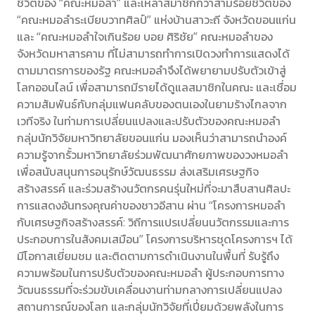
ชีวิตของ “คณะหมอลำ” และเหล่าสมาชิกกว่าสามร้อยชีวิตของ
“คณะหมอลำระเบียบวาทศิลป์” แห่งบ้านสาวะถี จังหวัดขอนแก่น
และ “คณะหมอลำใจเกินร้อย บอย ศิริชัย” คณะหมอลำของ
จังหวัดมหาสารคาม ที่ไม่สามารถทำการเปิดวงทำการแสดงได้
ตามมาตรการของรัฐ คณะหมอลำจึงได้พยายามปรับตัวเข้าสู่
โลกออนไลน์ เพื่อสามารถมีรายได้ดูแลสมาชิกในคณะ และเชื่อม
ความสัมพันธ์กับกลุ่มแฟนคลับของตนเองในยามร้างไกลจาก
เวทีจริง ในท่ามการเปลี่ยนแปลงและปรับตัวของคณะหมอลำ
กลุ่มนักวิจัยมหาวิทยาลัยขอนแก่น มองเห็นว่าสามารถนำองค์
ความรู้จากรั้วมหาวิทยาลัยร่วมพัฒนาศักยภาพของวงหมอลำ
เพื่อสนับสนุนการอนุรักษ์วัฒนธรรม ส่งเสริมเศรษฐกิจ
สร้างสรรค์ และร่วมสร้างนวัตกรคนรุ่นใหม่ที่จะมาสืบสานศิลปะ
การแสดงอันทรงคุณค่าของชาวอีสาน ผ่าน “โครงการหมอลำ
กับเศรษฐกิจสร้างสรรค์: วิถีการแปรเปลี่ยนนวัตกรรมและการ
ประกอบการในสังคมเสมือน” โครงการบริหารชุดโครงการฯ ได้
มีโอกาสเยี่ยมชม และติดตามการดำเนินงานในพื้นที่ รับรู้ถึง
ความพร้อมในการปรับตัวของคณะหมอลำ ผู้ประกอบการทาง
วัฒนธรรมที่จะร่วมขับเคลื่อนงานท่ามกลางการเปลี่ยนแปลง
สถานการณ์ของโลก และกลุ่มนักวิจัยที่เปี่ยมด้วยพลังในการ