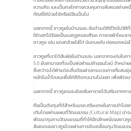
ทำให้ต้องอาศัยการเซ่นสรวงดวงวิญญาณของบรรพบุรุษเพ
ความคิด และเป็นกลไกการควบคุมทางสังคมอย่างหนึ่ง
ทัณฑ์ให้ป่วยไข้หรือมีอันเป็นไป
.
นอกจากนี้ ชาวกูยในบ้านรงระ ยังดำรงวิถีชีวิตในวิถี
ใช้ดอกไม้ร้อยเป็นมงกุฏครอบศีรษะ การทอผ้าไหมลาย
ชาวกูย เช่น แกงกล้วยใส่ไก่ ป่นกบแห้ง ห่อหมกหน่อไม
.
ชาวกูยที่เราได้สัมผัสในบ้านรงระ นอกจากจะเก่งในก
5.0 ยังสามารถที่จะเป็นพ่อค้าแม่ค้าออนไลน์ จำหน่าย
ซึ่งกว่าจะได้ผ้าแต่ละชิ้นต้องผ่านกระบวนการที่แสนยุ
หมักในน้ำโคลนเพื่อให้สีติดทนนานไม่ลอก เพื่อพัฒน
.
นอกจากนี้ ชาวกูยรงระยังขยันหารายได้เสริมจากกา
.
ถือเป็นต้นทุนที่ดีสำหรับมรภ.ศรีษะเกษในการเข้าไป
เติมโดยผ่านแผนที่วัฒนธรรม (Cultural Map) น่าจะเ
พัฒนาทุนทางวัฒนธรรมที่ทำให้อัตลักษณ์ของชาวกูยโ
สังคมของชาวกูยโดยผ่านการขับเคลื่อนทุนวัฒนธรรมใ