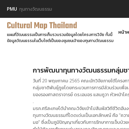
PMU
ทุนทางวัฒนธรรม
Cultural Map Thailand
หน้าห
แผนที่วัฒนธรรมเป็นการเก็บรวบรวมข้อมูลโดยโครงการวิจัย ทั้งนี้
ข้อมูลวัฒนธรรมในเว็บไซต์เป็นของชุมชนเจ้าของทุนทางวัฒนธรรม
การพัฒนาทุนทางวัฒนธรรมกลุ่มชาต
วันที่ 20 พฤษภาคม 2565 คณะนักวิจัยภายใต้โคร
กลุ่มชาติพันธุ์กูยโดยกระบวนการการมีส่วนร่วมเพื่
ของรองศาสตราจารย์ ดร.เอมอร แสนภูวา หัวหน้าโคร
.
มรภ.ศรีสะเกษได้นำคณะวิจัยเข้าไปสัมผัสวิถีชีวิตอั
ทุนทางวัฒนธรรมที่โดดเด่นเป็นเอกลักษณ์ คือ "ความเช
มอ” ซึ่งเป็นภูมิปัญญาเกี่ยวกับการรักษาการเจ็บป่วยต