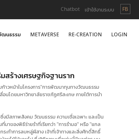
Chatbot
FB
เข้าใช้งานระบบ
กวัฒนธรรม
METAVERSE
RE-CREATION
LOGIN
สริมสร้างเศรษฐกิจฐานราก
ามก้าวหน้าในโครงการ"การพัฒนาทุนทางวัฒนธรรม
เคลื่อนโดยมหาวิทยาลัยราชภัฏศรีสะเกษ ภายใต้การนำ
ษ ซึ่งมีสภาพสังคม วัฒนธรรม ความเชื่อเฉพาะ และเป็น
ที่มาของพิธีร่ายรำที่เรียกว่า "การรำมอ" หรือ "แกล
ทำการลบหลู่ผีสาง เจ้าที่เจ้าทางและสิ่งศักดิ์สิทธิ์