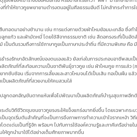
ื่อให้เข้าร่างของหมอทรง หรือบางที่เรียกว่า "ผีฟ้า" มารักษาอาการป่ว
ที่ทำให้ชาวกูยพยายามดำรงตนอยู่ในศีลธรรมอันดี ไม่กล้ากระทำการใดๆ
ที่สืบทอดมาอย่างช้านาน เช่น การแต่งกายด้วยผ้าไหมย้อมมะเกลือ ซึ่งทำ
ลูกแก้ว และผ้ามัดหมี่ โดยใช้สีจากธรรมชาติ เช่น สีดอกรงระที่เป็
้ เป็นต้นรวมถึงการใช้ภาษากูยเป็นภาษาประจำถิ่น ที่มีความพิเศษ คือ ม
ารธำรงรักษาอัตลักษณ์ของตนเองแล้ว ยังเก่งในการประกอบอาชีพสมเป็นชา
ผลิตภัณฑ์ที่สะท้อนความเป็นชาติพันธุ์ชาวกูย เช่น ผ้าไหมกูย การแส่ว (
่งยากซับซ้อน เริ่มจากการเลี้ยงและสาวไหมจนได้เป็นเส้น ทอเป็นผืน แล้ว
าเป็นผลิตภัณฑ์ที่สวยงามให้คนสวมใส่
รปลูกดอกอัญชันตากแห้งเพื่อไปพัฒนาเป็นผลิตภัณฑ์บำรุงสุขภาพอีกด
ยกระดับวิถีชีวิตชุมชนชาวกูยรงระให้แข็งแกร่งมากยิ่งขึ้น โดยเฉพาะก
ป็นจุดเริ่มต้นสำคัญที่จะเป็นการขึงภาพการทำความเข้าใจรากเหง้า วิ
ดดเด่นเป็นที่รู้จัก พร้อมๆ ไปกับการใช้องค์ความรู้และภาคีเครือข่
ห้ถูกนำมาใช้ได้อย่างเต็มศักยภาพมากขึ้น