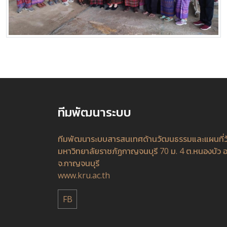
ทีมพัฒนาระบบ
ทีมพัฒนาระบบสารสนเทศด้านวัฒนธรรมและแผนที่
มหาวิทยาลัยราชภัฏกาญจนบุรี 70 ม. 4 ต.หนองบัว อ
จ.กาญจนบุรี
www.kru.ac.th
FB