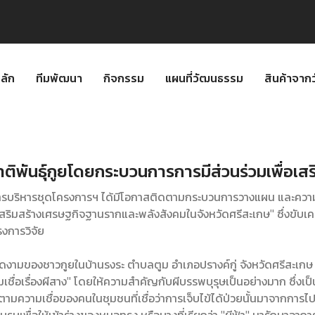
ลัก
ทีมพัฒนา
กิจกรรม
แผนที่วัฒนธรรม
สินค้าจา
ิพันธุ์กูยโดยกระบวนการการมีส่วนร่วมเพื่อเ
งการบริหารชุดโครงการฯ ได้มีโอกาสติดตามกระบวนการวางแผน และคว
อเสริมสร้างเศรษฐกิจฐานรากและพลังสังคมในจังหวัดศรีสะเกษ" ซึ่งขับ
งการวิจัย
นงดงามของชาวกูยในบ้านรงระ ตําบลตูม อําเภอปรางค์กู่ จังหวัดศรีสะเก
ื่อเรื่องผีสาง" โดยให้ความสำคัญกับผีบรรพบุรุษเป็นอย่างมาก ซึ่งเป็น
ามความเชื่อของคนในชุมชนที่เชื่อว่าการเจ็บไข้ได้ป่วยนั้นมาจากการไปกระ