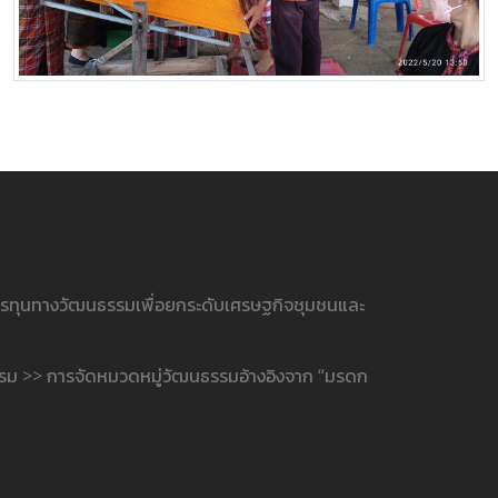
ารทุนทางวัฒนธรรมเพื่อยกระดับเศรษฐกิจชุมชนและ
รรม >> การจัดหมวดหมู่วัฒนธรรมอ้างอิงจาก “มรดก