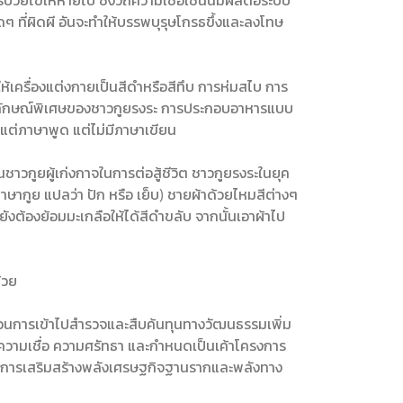
ยไข้ให้หายไป ซึ่งวิถีความเชื่อเช่นนี้มีผลต่อระบบ
 ที่ผิดผี อันจะทำให้บรรพบุรุษโกรธขึ้งและลงโทษ
ให้เครื่องแต่งกายเป็นสีดำหรือสีทึบ การห่มสไบ การ
นอัตลักษณ์พิเศษของชาวกูยรงระ การประกอบอาหารแบบ
ีแต่ภาษาพูด แต่ไม่มีภาษาเขียน
วกูยผู้เก่งกาจในการต่อสู้ชีวิต ชาวกูยรงระในยุค
ภาษากูย แปลว่า ปัก หรือ เย็บ) ชายผ้าด้วยไหมสีต่างๆ
ยังต้องย้อมมะเกลือให้ได้สีดำขลับ จากนั้นเอาผ้าไป
้วย
ระบวนการเข้าไปสำรวจและสืบค้นทุนทางวัฒนธรรมเพิ่ม
ถีความเชื่อ ความศรัทธา และกำหนดเป็นเค้าโครงการ
ายในการเสริมสร้างพลังเศรษฐกิจฐานรากและพลังทาง