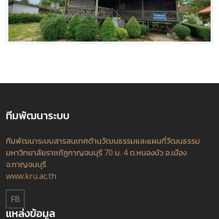
ทีมพัฒนาระบบ
ทีมพัฒนาระบบสารสนเทศด้านวัฒนธรรมและแผนที่วัฒนธรรม
มหาวิทยาลัยราชภัฏกาญจนบุรี 70 ม. 4 ต.หนองบัว อ.เมือง
จ.กาญจนบุรี
www.kru.ac.th
FB
แหล่งข้อมูล