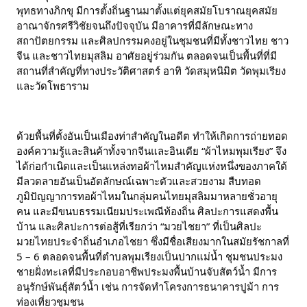
พุทธทางภิกขุ มีการตั้งถิ่นฐานมาตั้งแต่ยุคสมัยโบราณยุคสมัย
อาณาจักรศรีวิชัยจนถึงปัจจุบัน มีอาคารที่มีลักษณะทาง
สถาปัตยกรรม และศิลปกรรมคงอยู่ในชุมชนที่มีทั้งชาวไทย ชาว
จีน และชาวไทยมุสลิม อาศัยอยู่ร่วมกัน ตลอดจนเป็นพื้นที่ที่มี
สถานที่สำคัญที่ทางประวัติศาสตร์ อาทิ วัดสมุหนิมิต วัดพุมเรียง 
และวัดโพธาราม
ด้วยพื้นที่ตั้งอันเป็นเมืองท่าสำคัญในอดีต ทำให้เกิดการถ่ายทอด
องค์ความรู้และสินค้าทั้งจากจีนและอินเดีย “ผ้าไหมพุมเรียง” จึง
ได้ก่อกำเนิดและเป็นแหล่งทอผ้าไหมสำคัญแห่งหนึ่งของภาคใต้ 
มีลวดลายอันเป็นอัตลักษณ์เฉพาะตัวและสวยงาม สืบทอด
ภูมิปัญญาการทอผ้าไหมในกลุ่มคนไทยมุสลิมมาหลายชั่วอายุ
คน และมีขนบธรรมเนียมประเพณีท้องถิ่น ศิลปะการแสดงพื้น
บ้าน และศิลปะการต่อสู้ที่เรียกว่า “มวยไชยา” ที่เป็นศิลปะ
มวยไทยประจำถิ่นอำเภอไชยา ซึ่งมีชื่อเสียงมากในสมัยรัชกาลที่ 
5 – 6 ตลอดจนพื้นที่ตำบลพุมเรียงเป็นปากแม่น้ำ ชุมชนประมง
ชายฝั่งทะเลที่มีประกอบอาชีพประมงพื้นบ้านจับสัตว์น้ำ มีการ
อนุรักษ์พันธุ์สัตว์น้ำ เช่น การจัดทำโครงการธนาคารปูม้า การ
ท่องเที่ยวชุมชน